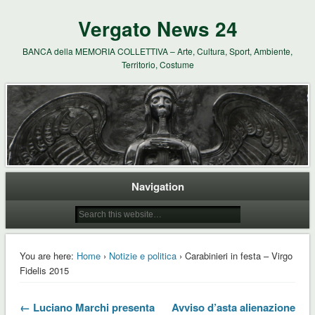
Vergato News 24
BANCA della MEMORIA COLLETTIVA – Arte, Cultura, Sport, Ambiente,
Territorio, Costume
Navigation
You are here:
Home
›
Notizie e politica
› Carabinieri in festa – Virgo
Fidelis 2015
← Luciano Marchi presenta
Avviso d’asta alienazione