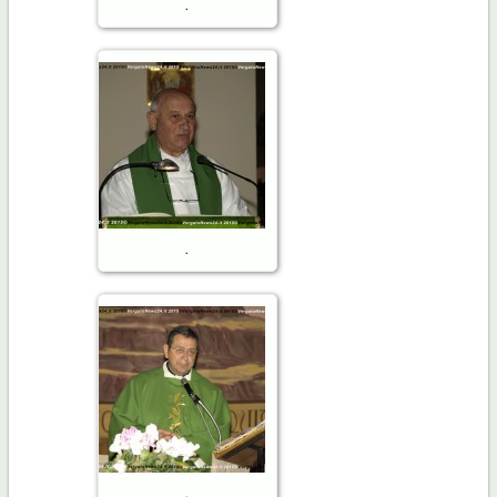
.
.
.