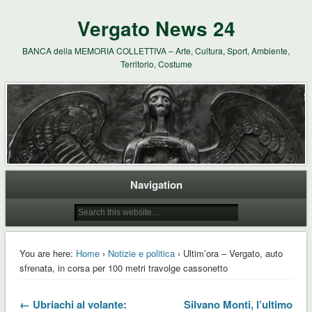
Vergato News 24
BANCA della MEMORIA COLLETTIVA – Arte, Cultura, Sport, Ambiente,
Territorio, Costume
Navigation
You are here:
Home
›
Notizie e politica
› Ultim’ora – Vergato, auto
sfrenata, in corsa per 100 metri travolge cassonetto
← Ubriachi al volante:
Silvano Monti, l’ultimo