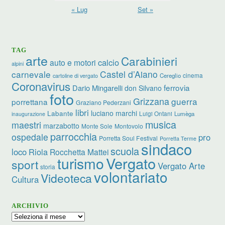
« Lug
Set »
TAG
arte
Carabinieri
calcio
auto e motori
alpini
carnevale
Castel d’Aiano
cinema
Cereglio
cartoline di vergato
Coronavirus
ferrovia
Dario Mingarelli
don Silvano
foto
Grizzana
guerra
porrettana
Graziano Pederzani
libri
luciano marchi
Labante
Luigi Ontani
Lumèga
inaugurazione
musica
maestri
marzabotto
Monte Sole
Montovolo
parrocchia
ospedale
pro
Porretta Soul Festival
Porretta Terme
sindaco
scuola
loco
Riola
Rocchetta Mattei
turismo
Vergato
sport
Vergato Arte
storia
volontariato
Videoteca
Cultura
ARCHIVIO
Archivio