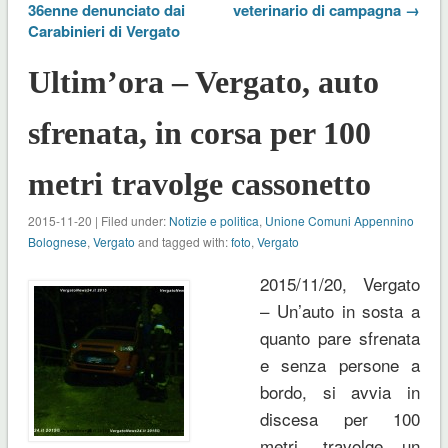
36enne denunciato dai
veterinario di campagna →
Carabinieri di Vergato
Ultim’ora – Vergato, auto
sfrenata, in corsa per 100
metri travolge cassonetto
2015-11-20 | Filed under:
Notizie e politica
,
Unione Comuni Appennino
Bolognese
,
Vergato
and tagged with:
foto
,
Vergato
2015/11/20, Vergato
– Un’auto in sosta a
quanto pare sfrenata
e senza persone a
bordo, si avvia in
discesa per 100
metri, travolge un