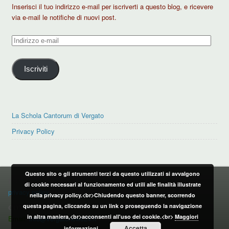
Inserisci il tuo indirizzo e-mail per iscriverti a questo blog, e ricevere
via e-mail le notifiche di nuovi post.
Indirizzo
e-
mail
Iscriviti
La Schola Cantorum di Vergato
Privacy Policy
Questo sito o gli strumenti terzi da questo utilizzati si avvalgono
PRIVACY POLICY
di cookie necessari al funzionamento ed utili alle finalità illustrate
privacy policy
nella privacy policy.<br>Chiudendo questo banner, scorrendo
questa pagina, cliccando su un link o proseguendo la navigazione
CONTATTI:
in altra maniera,<br>acconsenti all'uso dei cookie.<br>
Maggiori
Email:
info@vergatonews24.it
Accetta
informazioni