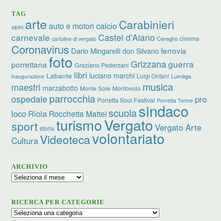
TAG
arte
Carabinieri
calcio
auto e motori
alpini
carnevale
Castel d’Aiano
cinema
Cereglio
cartoline di vergato
Coronavirus
ferrovia
Dario Mingarelli
don Silvano
foto
Grizzana
guerra
porrettana
Graziano Pederzani
libri
luciano marchi
Labante
Luigi Ontani
Lumèga
inaugurazione
musica
maestri
marzabotto
Monte Sole
Montovolo
parrocchia
ospedale
pro
Porretta Soul Festival
Porretta Terme
sindaco
scuola
loco
Riola
Rocchetta Mattei
turismo
Vergato
sport
Vergato Arte
storia
volontariato
Videoteca
Cultura
ARCHIVIO
Archivio
RICERCA PER CATEGORIE
Ricerca