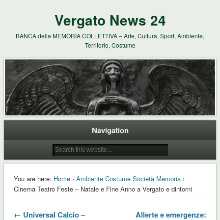
Vergato News 24
BANCA della MEMORIA COLLETTIVA – Arte, Cultura, Sport, Ambiente,
Territorio, Costume
Navigation
You are here:
Home
›
Ambiente Costume Società Memoria
›
Cinema Teatro Feste – Natale e Fine Anno a Vergato e dintorni
← Universal Calcio –
Allerte e emergenze: