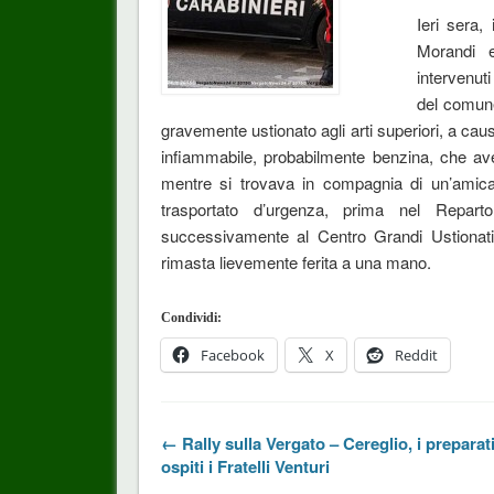
Ieri sera,
Morandi 
intervenut
del comun
gravemente ustionato agli arti superiori, a ca
infiammabile, probabilmente benzina, che ave
mentre si trovava in compagnia di un’amica
trasportato d’urgenza, prima nel Repart
successivamente al Centro Grandi Ustionati
rimasta lievemente ferita a una mano.
Condividi:
Facebook
X
Reddit
← Rally sulla Vergato – Cereglio, i preparati
ospiti i Fratelli Venturi