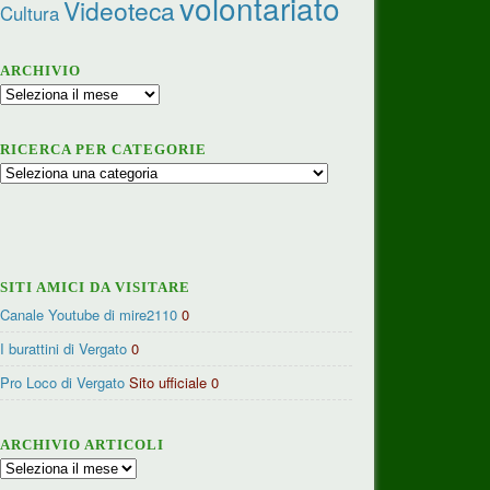
volontariato
Videoteca
Cultura
ARCHIVIO
Archivio
RICERCA PER CATEGORIE
Ricerca
per
categorie
SITI AMICI DA VISITARE
Canale Youtube di mire2110
0
I burattini di Vergato
0
Pro Loco di Vergato
Sito ufficiale 0
ARCHIVIO ARTICOLI
Archivio
articoli