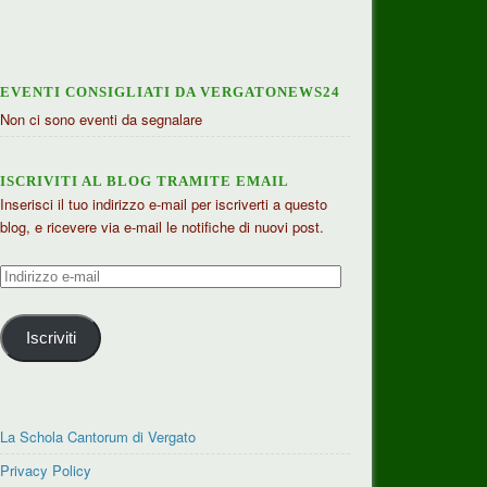
EVENTI CONSIGLIATI DA VERGATONEWS24
Non ci sono eventi da segnalare
ISCRIVITI AL BLOG TRAMITE EMAIL
Inserisci il tuo indirizzo e-mail per iscriverti a questo
blog, e ricevere via e-mail le notifiche di nuovi post.
Indirizzo
e-
mail
Iscriviti
La Schola Cantorum di Vergato
Privacy Policy