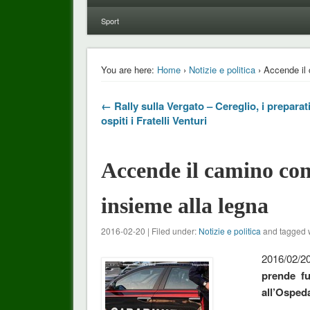
Sport
You are here:
Home
›
Notizie e politica
› Accende il 
← Rally sulla Vergato – Cereglio, i preparati
ospiti i Fratelli Venturi
Accende il camino con
insieme alla legna
2016-02-20 | Filed under:
Notizie e politica
and tagged 
2016/02/2
prende fu
all’Osped