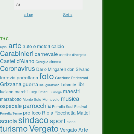
31
« Lug
Set »
TAG
arte
calcio
auto e motori
alpini
Carabinieri
carnevale
cartoline di vergato
Castel d’Aiano
cinema
Cereglio
Coronavirus
Dario Mingarelli
don Silvano
foto
ferrovia porrettana
Graziano Pederzani
Grizzana
guerra
libri
Labante
inaugurazione
maestri
luciano marchi
Luigi Ontani
Lumèga
musica
marzabotto
Monte Sole
Montovolo
parrocchia
ospedale
Porretta Soul Festival
pro loco
Riola
Rocchetta Mattei
Porretta Terme
sindaco
sport
scuola
storia
turismo
Vergato
Vergato Arte