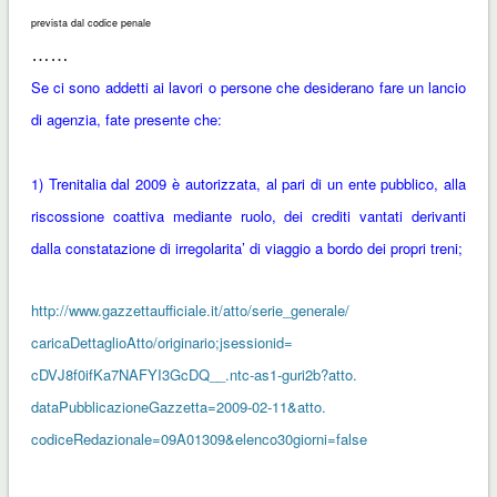
prevista dal codice penale
……
Se ci sono addetti ai lavori o persone che desiderano fare un lancio
di agenzia, fate presente che:
1) Trenitalia dal 2009 è autorizzata, al pari di un ente pubblico,
alla
riscossione coattiva mediante ruolo, dei crediti vantati derivanti
dalla constatazione di irregolarita’ di viaggio a bordo dei propri treni;
http://www.gazzettaufficiale.
it/atto/serie_generale/
caricaDettaglioAtto/
originario;jsessionid=
cDVJ8f0ifKa7NAFYI3GcDQ__.ntc-
as1-guri2b?atto.
dataPubblicazioneGazzetta=
2009-02-11&atto.
codiceRedazionale=09A01309&
elenco30giorni=false