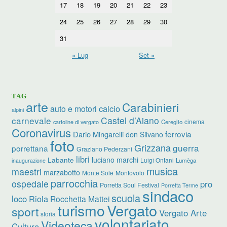
17
18
19
20
21
22
23
24
25
26
27
28
29
30
31
« Lug
Set »
TAG
arte
Carabinieri
calcio
auto e motori
alpini
carnevale
Castel d’Aiano
cinema
Cereglio
cartoline di vergato
Coronavirus
ferrovia
Dario Mingarelli
don Silvano
foto
Grizzana
guerra
porrettana
Graziano Pederzani
libri
luciano marchi
Labante
Luigi Ontani
Lumèga
inaugurazione
musica
maestri
marzabotto
Monte Sole
Montovolo
parrocchia
ospedale
pro
Porretta Soul Festival
Porretta Terme
sindaco
scuola
loco
Riola
Rocchetta Mattei
turismo
Vergato
sport
Vergato Arte
storia
volontariato
Videoteca
Cultura