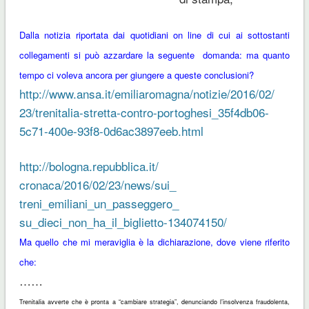
Dalla notizia riportata dai quotidiani on line di cui ai sottostanti
collegamenti si può azzardare la seguente domanda: ma quanto
tempo ci voleva ancora per giungere a queste conclusioni?
http://www.ansa.it/
emiliaromagna/notizie/2016/02/
23/trenitalia-stretta-contro-
portoghesi_35f4db06-
5c71-400e-
93f8-0d6ac3897eeb.html
http://bologna.repubblica.it/
cronaca/2016/02/23/news/sui_
treni_emiliani_un_passeggero_
su_dieci_non_ha_il_biglietto-
134074150/
Ma quello che mi meraviglia è la dichiarazione, dove viene riferito
che:
……
Trenitalia avverte che è pronta a “cambiare strategia”, denunciando l’insolvenza fraudolenta,