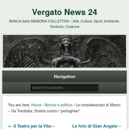
Vergato News 24
BANCA della MEMORIA COLLETTIVA – Arte, Cultura, Sport, Ambiente,
Territorio, Costume
Navigation
You are here:
Home
›
Notizie e politica
› Le considerazioni di Marco
– Da Trenitalia; Stretta contro i “portoghesi”
← Il Teatro per la Vita –
Le foto di Gian Angelo –