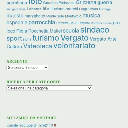
foto
Grizzana
guerra
porrettana
Graziano Pederzani
libri
luciano marchi
Labante
Luigi Ontani
Lumèga
inaugurazione
musica
maestri
marzabotto
Monte Sole
Montovolo
parrocchia
ospedale
pro
Porretta Soul Festival
Porretta Terme
sindaco
scuola
loco
Riola
Rocchetta Mattei
turismo
Vergato
sport
Vergato Arte
storia
volontariato
Videoteca
Cultura
ARCHIVIO
Archivio
RICERCA PER CATEGORIE
Ricerca
per
categorie
SITI AMICI DA VISITARE
Canale Youtube di mire2110
0