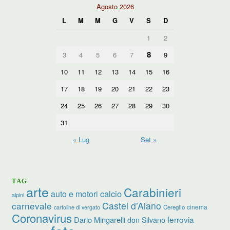
Agosto 2026
L
M
M
G
V
S
D
1
2
8
3
4
5
6
7
9
10
11
12
13
14
15
16
17
18
19
20
21
22
23
24
25
26
27
28
29
30
31
« Lug
Set »
TAG
arte
Carabinieri
calcio
auto e motori
alpini
carnevale
Castel d’Aiano
cinema
Cereglio
cartoline di vergato
Coronavirus
ferrovia
Dario Mingarelli
don Silvano