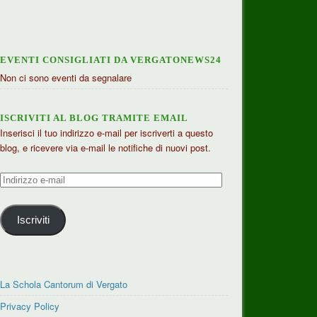
EVENTI CONSIGLIATI DA VERGATONEWS24
Non ci sono eventi da segnalare
ISCRIVITI AL BLOG TRAMITE EMAIL
Inserisci il tuo indirizzo e-mail per iscriverti a questo
blog, e ricevere via e-mail le notifiche di nuovi post.
Indirizzo
e-
mail
Iscriviti
La Schola Cantorum di Vergato
Privacy Policy