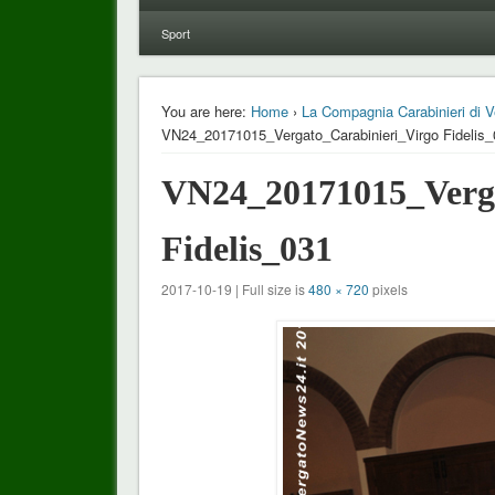
Sport
You are here:
Home
›
La Compagnia Carabinieri di Ve
VN24_20171015_Vergato_Carabinieri_Virgo Fidelis
VN24_20171015_Verga
Fidelis_031
2017-10-19 | Full size is
480 × 720
pixels