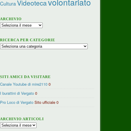
volontariato
Videoteca
Cultura
ARCHIVIO
Archivio
RICERCA PER CATEGORIE
Ricerca
per
categorie
SITI AMICI DA VISITARE
Canale Youtube di mire2110
0
I burattini di Vergato
0
Pro Loco di Vergato
Sito ufficiale 0
ARCHIVIO ARTICOLI
Archivio
articoli