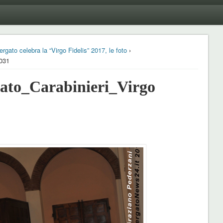
rgato celebra la “Virgo Fidelis” 2017, le foto
›
_031
to_Carabinieri_Virgo