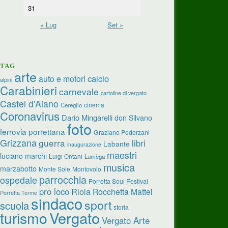
31
« Lug
Set »
TAG
arte
calcio
auto e motori
alpini
Carabinieri
carnevale
cartoline di vergato
Castel d’Aiano
cinema
Cereglio
Coronavirus
Dario Mingarelli
don Silvano
foto
ferrovia porrettana
Graziano Pederzani
Grizzana
guerra
libri
Labante
inaugurazione
maestri
luciano marchi
Luigi Ontani
Lumèga
musica
marzabotto
Monte Sole
Montovolo
parrocchia
ospedale
Porretta Soul Festival
pro loco
Riola
Rocchetta Mattei
Porretta Terme
sindaco
sport
scuola
storia
turismo
Vergato
Vergato Arte