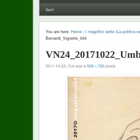
Sport
You are here:
Home
›
I magnifici sette (La politica
Bernardi_Vignette_004
VN24_20171022_Umbe
2017-10-22 | Full size is
559 × 720
pixels