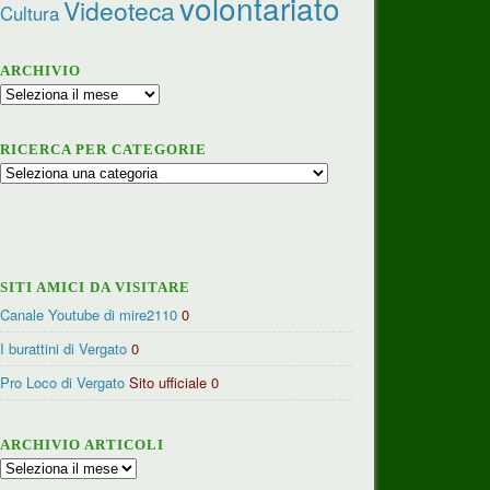
volontariato
Videoteca
Cultura
ARCHIVIO
Archivio
RICERCA PER CATEGORIE
Ricerca
per
categorie
SITI AMICI DA VISITARE
Canale Youtube di mire2110
0
I burattini di Vergato
0
Pro Loco di Vergato
Sito ufficiale 0
ARCHIVIO ARTICOLI
Archivio
articoli