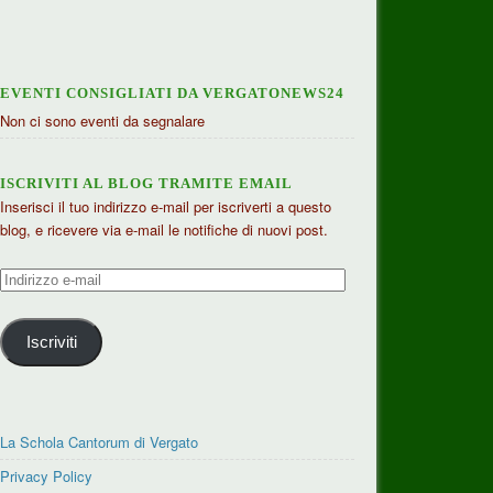
EVENTI CONSIGLIATI DA VERGATONEWS24
Non ci sono eventi da segnalare
ISCRIVITI AL BLOG TRAMITE EMAIL
Inserisci il tuo indirizzo e-mail per iscriverti a questo
blog, e ricevere via e-mail le notifiche di nuovi post.
Indirizzo
e-
mail
Iscriviti
La Schola Cantorum di Vergato
Privacy Policy