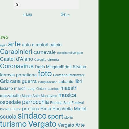
31
« Lug
Set »
TAG
arte
calcio
auto e motori
alpini
Carabinieri
carnevale
cartoline di vergato
Castel d’Aiano
cinema
Cereglio
Coronavirus
Dario Mingarelli
don Silvano
foto
ferrovia porrettana
Graziano Pederzani
Grizzana
guerra
libri
Labante
inaugurazione
maestri
luciano marchi
Luigi Ontani
Lumèga
musica
marzabotto
Monte Sole
Montovolo
parrocchia
ospedale
Porretta Soul Festival
pro loco
Riola
Rocchetta Mattei
Porretta Terme
sindaco
sport
scuola
storia
turismo
Vergato
Vergato Arte