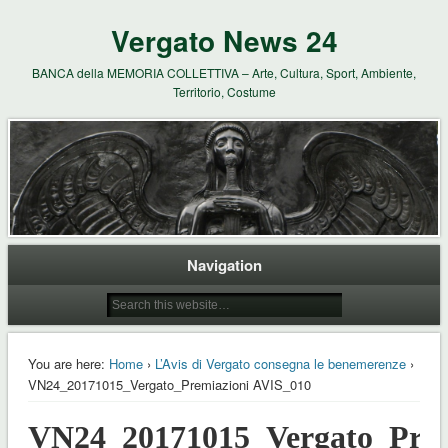
Vergato News 24
BANCA della MEMORIA COLLETTIVA – Arte, Cultura, Sport, Ambiente,
Territorio, Costume
Navigation
You are here:
Home
›
L’Avis di Vergato consegna le benemerenze
›
VN24_20171015_Vergato_Premiazioni AVIS_010
VN24_20171015_Vergato_Prem