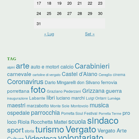
17
18
19
20
21
22
23
24
25
26
27
28
29
30
31
« Lug
Set »
TAG
arte
Carabinieri
calcio
auto e motori
alpini
carnevale
Castel d’Aiano
cinema
Cereglio
cartoline di vergato
Coronavirus
ferrovia
Dario Mingarelli
don Silvano
foto
Grizzana
guerra
porrettana
Graziano Pederzani
libri
luciano marchi
Labante
Luigi Ontani
Lumèga
inaugurazione
musica
maestri
marzabotto
Monte Sole
Montovolo
parrocchia
ospedale
pro
Porretta Soul Festival
Porretta Terme
sindaco
scuola
loco
Riola
Rocchetta Mattei
turismo
Vergato
sport
Vergato Arte
storia
volontariato
Videoteca
Cultura