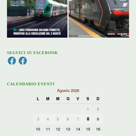
SEGUICI SU FACEBOOK
Facebook
Facebook
CALENDARIO EVENTI
Agosto 2026
L
M
M
G
V
S
D
1
2
8
3
4
5
6
7
9
10
11
12
13
14
15
16