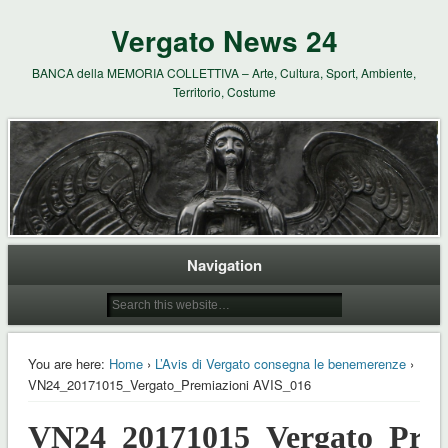
Vergato News 24
BANCA della MEMORIA COLLETTIVA – Arte, Cultura, Sport, Ambiente,
Territorio, Costume
Navigation
You are here:
Home
›
L’Avis di Vergato consegna le benemerenze
›
VN24_20171015_Vergato_Premiazioni AVIS_016
VN24_20171015_Vergato_Prem