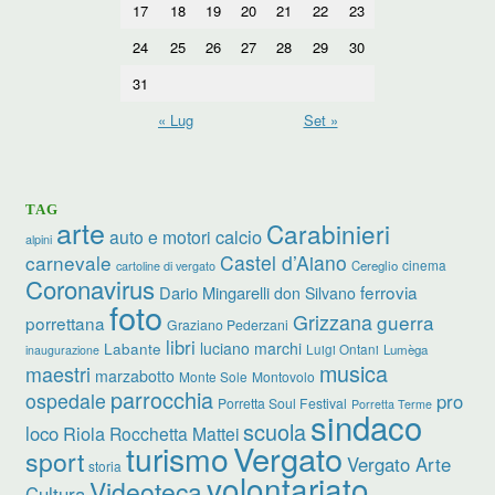
17
18
19
20
21
22
23
24
25
26
27
28
29
30
31
« Lug
Set »
TAG
arte
Carabinieri
calcio
auto e motori
alpini
carnevale
Castel d’Aiano
cinema
Cereglio
cartoline di vergato
Coronavirus
ferrovia
Dario Mingarelli
don Silvano
foto
Grizzana
guerra
porrettana
Graziano Pederzani
libri
luciano marchi
Labante
Luigi Ontani
Lumèga
inaugurazione
musica
maestri
marzabotto
Monte Sole
Montovolo
parrocchia
ospedale
pro
Porretta Soul Festival
Porretta Terme
sindaco
scuola
loco
Riola
Rocchetta Mattei
turismo
Vergato
sport
Vergato Arte
storia
volontariato
Videoteca
Cultura