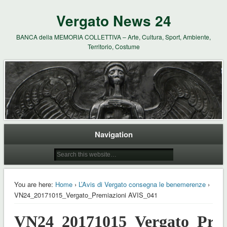
Vergato News 24
BANCA della MEMORIA COLLETTIVA – Arte, Cultura, Sport, Ambiente,
Territorio, Costume
Navigation
You are here:
Home
›
L’Avis di Vergato consegna le benemerenze
›
VN24_20171015_Vergato_Premiazioni AVIS_041
VN24_20171015_Vergato_Prem