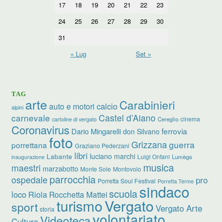
17
18
19
20
21
22
23
24
25
26
27
28
29
30
31
« Lug
Set »
TAG
arte
Carabinieri
calcio
auto e motori
alpini
carnevale
Castel d’Aiano
cinema
Cereglio
cartoline di vergato
Coronavirus
ferrovia
Dario Mingarelli
don Silvano
foto
Grizzana
guerra
porrettana
Graziano Pederzani
libri
luciano marchi
Labante
Luigi Ontani
Lumèga
inaugurazione
musica
maestri
marzabotto
Monte Sole
Montovolo
parrocchia
ospedale
pro
Porretta Soul Festival
Porretta Terme
sindaco
scuola
loco
Riola
Rocchetta Mattei
turismo
Vergato
sport
Vergato Arte
storia
volontariato
Videoteca
Cultura