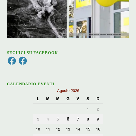
SEGUICI SU FACEBOOK
Facebook
Facebook
CALENDARIO EVENTI
Agosto 2026
L
M
M
G
V
S
D
1
2
6
3
4
5
7
8
9
10
11
12
13
14
15
16