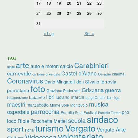
17
18
19
20
21
22
23
24
25
26
27
28
29
30
31
« Lug
Set »
TAG
arte
Carabinieri
calcio
auto e motori
alpini
carnevale
Castel d’Aiano
cinema
Cereglio
cartoline di vergato
Coronavirus
ferrovia
Dario Mingarelli
don Silvano
foto
Grizzana
guerra
porrettana
Graziano Pederzani
libri
Labante
luciano marchi
Luigi Ontani
Lumèga
inaugurazione
musica
maestri
marzabotto
Monte Sole
Montovolo
parrocchia
ospedale
pro
Porretta Soul Festival
Porretta Terme
sindaco
scuola
loco
Riola
Rocchetta Mattei
Vergato
turismo
sport
Vergato Arte
storia
volontariato
Videoteca
Cultura