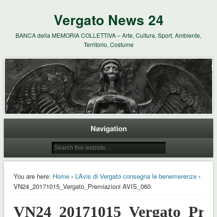
Vergato News 24
BANCA della MEMORIA COLLETTIVA – Arte, Cultura, Sport, Ambiente,
Territorio, Costume
Navigation
You are here:
Home
›
L’Avis di Vergato consegna le benemerenze
›
VN24_20171015_Vergato_Premiazioni AVIS_060
VN24_20171015_Vergato_Prem