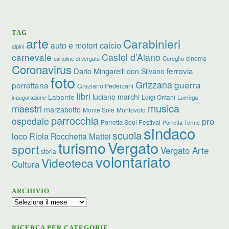
TAG
arte
Carabinieri
calcio
auto e motori
alpini
carnevale
Castel d’Aiano
cinema
Cereglio
cartoline di vergato
Coronavirus
ferrovia
Dario Mingarelli
don Silvano
foto
Grizzana
guerra
porrettana
Graziano Pederzani
libri
luciano marchi
Labante
Luigi Ontani
Lumèga
inaugurazione
musica
maestri
marzabotto
Monte Sole
Montovolo
parrocchia
ospedale
pro
Porretta Soul Festival
Porretta Terme
sindaco
scuola
loco
Riola
Rocchetta Mattei
turismo
Vergato
sport
Vergato Arte
storia
volontariato
Videoteca
Cultura
ARCHIVIO
Archivio
RICERCA PER CATEGORIE