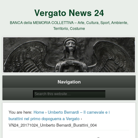
Vergato News 24
BANCA della MEMORIA COLLETTIVA – Arte, Cultura, Sport, Ambiente,
Territorio, Costume
Navigation
You are here:
Home
›
Umberto Bernardi – Il carnevale e i
burattini nel primo dopoguerra a Vergato
›
VN24_20171024_Umberto Bernardi_Burattini_004