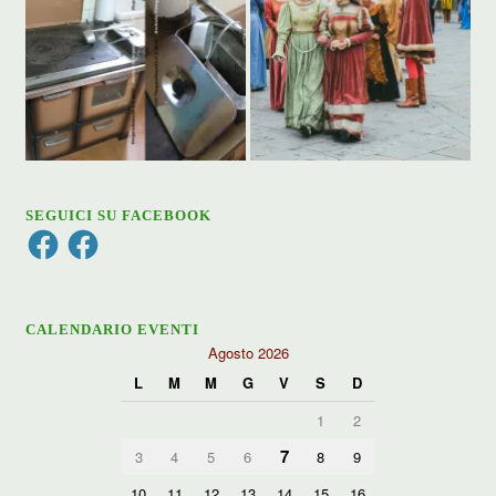
SEGUICI SU FACEBOOK
Facebook
Facebook
CALENDARIO EVENTI
Agosto 2026
L
M
M
G
V
S
D
1
2
7
3
4
5
6
8
9
10
11
12
13
14
15
16