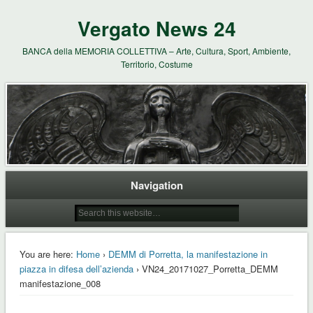
Vergato News 24
BANCA della MEMORIA COLLETTIVA – Arte, Cultura, Sport, Ambiente,
Territorio, Costume
Navigation
You are here:
Home
›
DEMM di Porretta, la manifestazione in
piazza in difesa dell’azienda
› VN24_20171027_Porretta_DEMM
manifestazione_008