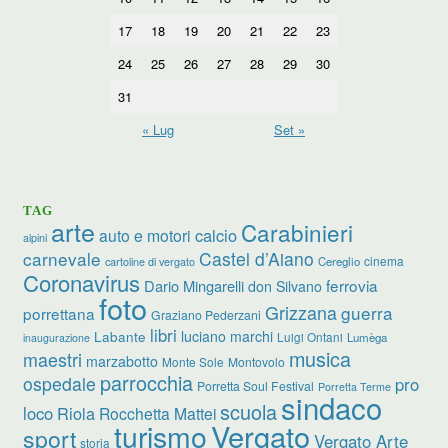
17
18
19
20
21
22
23
24
25
26
27
28
29
30
31
« Lug
Set »
TAG
arte
Carabinieri
calcio
auto e motori
alpini
carnevale
Castel d’Aiano
cinema
Cereglio
cartoline di vergato
Coronavirus
ferrovia
Dario Mingarelli
don Silvano
foto
Grizzana
guerra
porrettana
Graziano Pederzani
libri
luciano marchi
Labante
Luigi Ontani
Lumèga
inaugurazione
musica
maestri
marzabotto
Monte Sole
Montovolo
parrocchia
ospedale
pro
Porretta Soul Festival
Porretta Terme
sindaco
scuola
loco
Riola
Rocchetta Mattei
turismo
Vergato
sport
Vergato Arte
storia