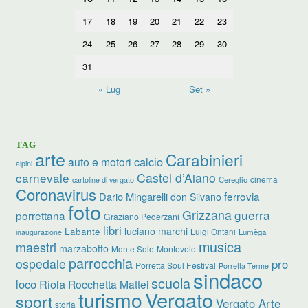
17
18
19
20
21
22
23
24
25
26
27
28
29
30
31
« Lug
Set »
TAG
arte
Carabinieri
calcio
auto e motori
alpini
carnevale
Castel d’Aiano
cinema
Cereglio
cartoline di vergato
Coronavirus
ferrovia
Dario Mingarelli
don Silvano
foto
Grizzana
guerra
porrettana
Graziano Pederzani
libri
luciano marchi
Labante
Luigi Ontani
Lumèga
inaugurazione
musica
maestri
marzabotto
Monte Sole
Montovolo
parrocchia
ospedale
pro
Porretta Soul Festival
Porretta Terme
sindaco
scuola
loco
Riola
Rocchetta Mattei
turismo
Vergato
sport
Vergato Arte
storia