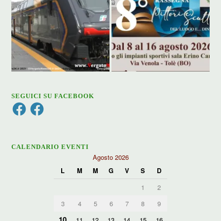
SEGUICI SU FACEBOOK
Facebook
Facebook
CALENDARIO EVENTI
Agosto 2026
L
M
M
G
V
S
D
1
2
3
4
5
6
7
8
9
10
11
12
13
14
15
16