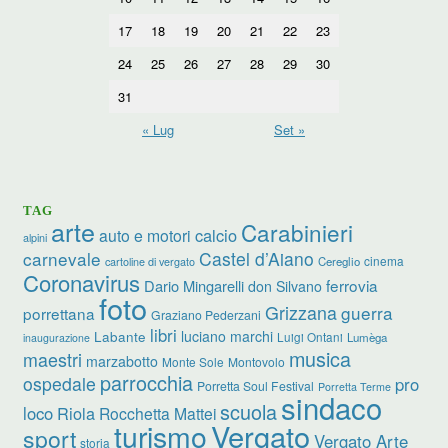
17
18
19
20
21
22
23
24
25
26
27
28
29
30
31
« Lug
Set »
TAG
arte
Carabinieri
calcio
auto e motori
alpini
carnevale
Castel d’Aiano
cinema
Cereglio
cartoline di vergato
Coronavirus
ferrovia
Dario Mingarelli
don Silvano
foto
Grizzana
guerra
porrettana
Graziano Pederzani
libri
luciano marchi
Labante
Luigi Ontani
Lumèga
inaugurazione
musica
maestri
marzabotto
Monte Sole
Montovolo
parrocchia
ospedale
pro
Porretta Soul Festival
Porretta Terme
sindaco
scuola
loco
Riola
Rocchetta Mattei
turismo
Vergato
sport
Vergato Arte
storia