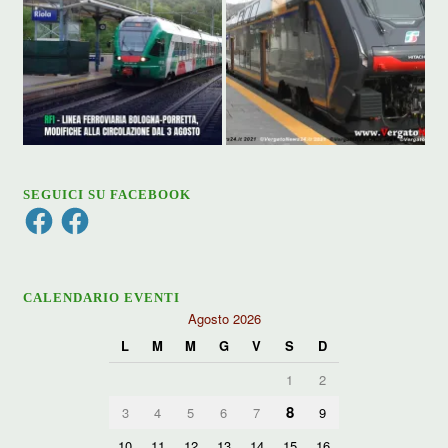
SEGUICI SU FACEBOOK
Facebook
Facebook
CALENDARIO EVENTI
Agosto 2026
L
M
M
G
V
S
D
1
2
8
3
4
5
6
7
9
10
11
12
13
14
15
16