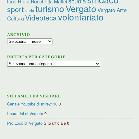
scuola
loco
Riola
Rocchetta Mattei
turismo
Vergato
sport
Vergato Arte
storia
volontariato
Videoteca
Cultura
ARCHIVIO
Archivio
RICERCA PER CATEGORIE
Ricerca
per
categorie
SITI AMICI DA VISITARE
Canale Youtube di mire2110
0
I burattini di Vergato
0
Pro Loco di Vergato
Sito ufficiale 0