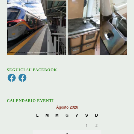
SEGUICI SU FACEBOOK
Facebook
Facebook
CALENDARIO EVENTI
Agosto 2026
L
M
M
G
V
S
D
1
2