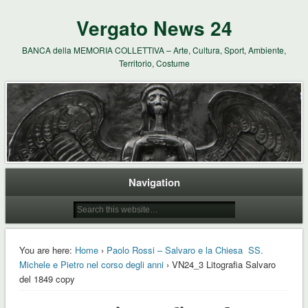
Vergato News 24
BANCA della MEMORIA COLLETTIVA – Arte, Cultura, Sport, Ambiente,
Territorio, Costume
Navigation
You are here:
Home
›
Paolo Rossi – Salvaro e la Chiesa SS.
Michele e Pietro nel corso degli anni
› VN24_3 Litografia Salvaro
del 1849 copy