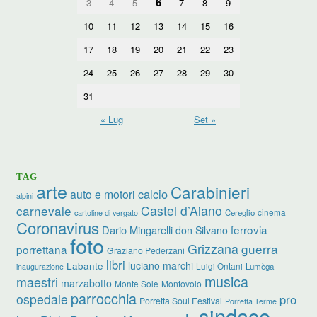
6
3
4
5
7
8
9
10
11
12
13
14
15
16
17
18
19
20
21
22
23
24
25
26
27
28
29
30
31
« Lug
Set »
TAG
arte
Carabinieri
calcio
auto e motori
alpini
carnevale
Castel d’Aiano
cinema
Cereglio
cartoline di vergato
Coronavirus
ferrovia
Dario Mingarelli
don Silvano
foto
Grizzana
guerra
porrettana
Graziano Pederzani
libri
luciano marchi
Labante
Luigi Ontani
Lumèga
inaugurazione
musica
maestri
marzabotto
Monte Sole
Montovolo
parrocchia
ospedale
pro
Porretta Soul Festival
Porretta Terme
sindaco