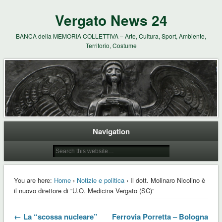
Vergato News 24
BANCA della MEMORIA COLLETTIVA – Arte, Cultura, Sport, Ambiente,
Territorio, Costume
Navigation
You are here:
Home
›
Notizie e politica
› Il dott. Molinaro Nicolino è
il nuovo direttore di “U.O. Medicina Vergato (SC)”
← La “scossa nucleare”
Ferrovia Porretta – Bologna