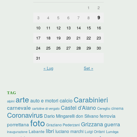
1
2
9
3
4
5
6
7
8
10
11
12
13
14
15
16
17
18
19
20
21
22
23
24
25
26
27
28
29
30
31
« Lug
Set »
TAG
arte
Carabinieri
calcio
auto e motori
alpini
carnevale
Castel d’Aiano
cinema
Cereglio
cartoline di vergato
Coronavirus
ferrovia
Dario Mingarelli
don Silvano
foto
Grizzana
guerra
porrettana
Graziano Pederzani
libri
luciano marchi
Labante
Luigi Ontani
Lumèga
inaugurazione