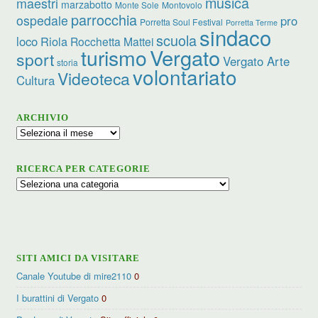
musica
maestri
marzabotto
Monte Sole
Montovolo
parrocchia
ospedale
pro
Porretta Soul Festival
Porretta Terme
sindaco
scuola
loco
Riola
Rocchetta Mattei
turismo
Vergato
sport
Vergato Arte
storia
volontariato
Videoteca
Cultura
ARCHIVIO
Archivio
RICERCA PER CATEGORIE
Ricerca
per
categorie
SITI AMICI DA VISITARE
Canale Youtube di mire2110
0
I burattini di Vergato
0