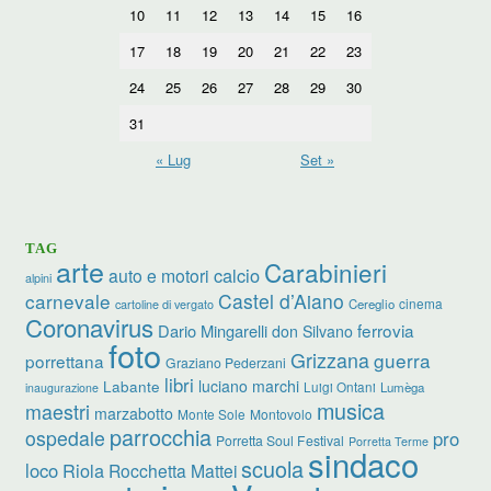
10
11
12
13
14
15
16
17
18
19
20
21
22
23
24
25
26
27
28
29
30
31
« Lug
Set »
TAG
arte
Carabinieri
calcio
auto e motori
alpini
carnevale
Castel d’Aiano
cinema
Cereglio
cartoline di vergato
Coronavirus
ferrovia
Dario Mingarelli
don Silvano
foto
Grizzana
guerra
porrettana
Graziano Pederzani
libri
luciano marchi
Labante
Luigi Ontani
Lumèga
inaugurazione
musica
maestri
marzabotto
Monte Sole
Montovolo
parrocchia
ospedale
pro
Porretta Soul Festival
Porretta Terme
sindaco
scuola
loco
Riola
Rocchetta Mattei