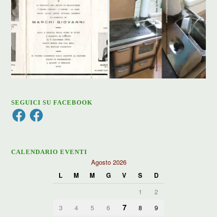
SEGUICI SU FACEBOOK
Facebook
Facebook
CALENDARIO EVENTI
Agosto 2026
L
M
M
G
V
S
D
1
2
7
3
4
5
6
8
9