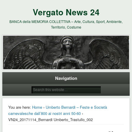
Vergato News 24
BANCA della MEMORIA COLLETTIVA – Arte, Cultura, Sport, Ambiente,
Territorio, Costume
Navigation
You are here:
Home
›
Umberto Bernardi – Feste e Società
carnevalesche dall’800 ai nostri anni 50-60
›
VN24_20171114_Bernardi Umberto_Trastullo_002