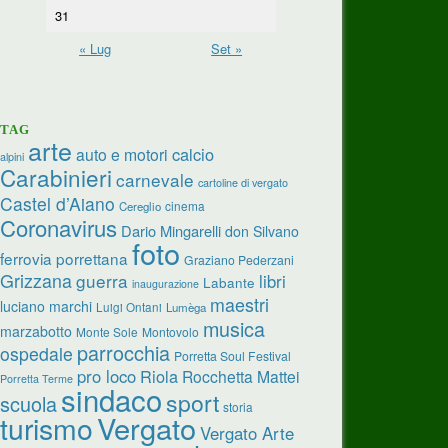
31
« Lug
Set »
TAG
arte
calcio
auto e motori
alpini
Carabinieri
carnevale
cartoline di vergato
Castel d’Aiano
cinema
Cereglio
Coronavirus
Dario Mingarelli
don Silvano
foto
ferrovia porrettana
Graziano Pederzani
Grizzana
guerra
libri
Labante
inaugurazione
maestri
luciano marchi
Luigi Ontani
Lumèga
musica
marzabotto
Monte Sole
Montovolo
parrocchia
ospedale
Porretta Soul Festival
pro loco
Riola
Rocchetta Mattei
Porretta Terme
sindaco
sport
scuola
storia
turismo
Vergato
Vergato Arte