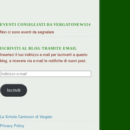
EVENTI CONSIGLIATI DA VERGATONEWS24
Non ci sono eventi da segnalare
ISCRIVITI AL BLOG TRAMITE EMAIL
Inserisci il tuo indirizzo e-mail per iscriverti a questo
blog, e ricevere via e-mail le notifiche di nuovi post.
Indirizzo
e-
mail
Iscriviti
La Schola Cantorum di Vergato
Privacy Policy