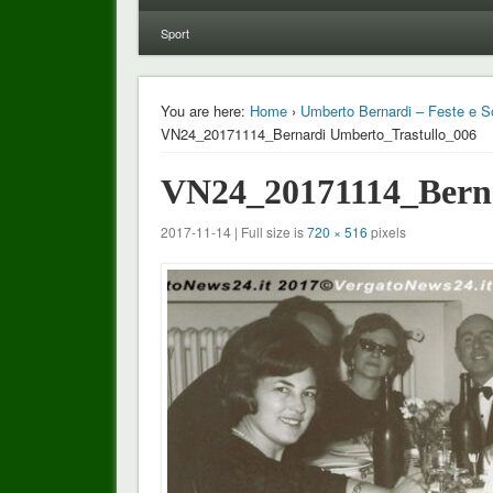
Sport
You are here:
Home
›
Umberto Bernardi – Feste e So
VN24_20171114_Bernardi Umberto_Trastullo_006
VN24_20171114_Berna
2017-11-14 | Full size is
720 × 516
pixels