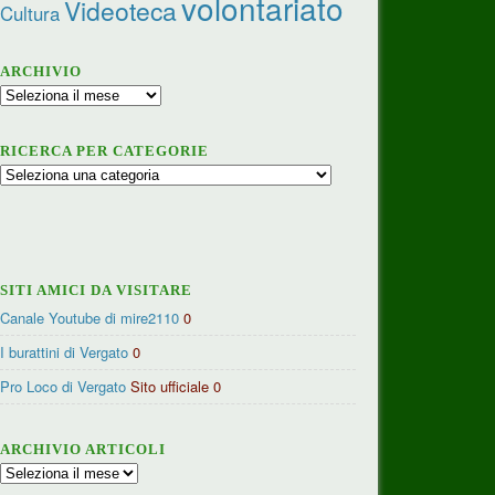
volontariato
Videoteca
Cultura
ARCHIVIO
Archivio
RICERCA PER CATEGORIE
Ricerca
per
categorie
SITI AMICI DA VISITARE
Canale Youtube di mire2110
0
I burattini di Vergato
0
Pro Loco di Vergato
Sito ufficiale 0
ARCHIVIO ARTICOLI
Archivio
articoli