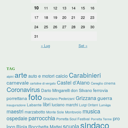
10
11
12
13
14
15
16
17
18
19
20
21
22
23
24
25
26
27
28
29
30
31
« Lug
Set »
TAG
arte
Carabinieri
calcio
auto e motori
alpini
carnevale
Castel d’Aiano
cinema
Cereglio
cartoline di vergato
Coronavirus
ferrovia
Dario Mingarelli
don Silvano
foto
Grizzana
guerra
porrettana
Graziano Pederzani
libri
luciano marchi
Labante
Luigi Ontani
Lumèga
inaugurazione
musica
maestri
marzabotto
Monte Sole
Montovolo
parrocchia
ospedale
pro
Porretta Soul Festival
Porretta Terme
sindaco
scuola
loco
Riola
Rocchetta Mattei