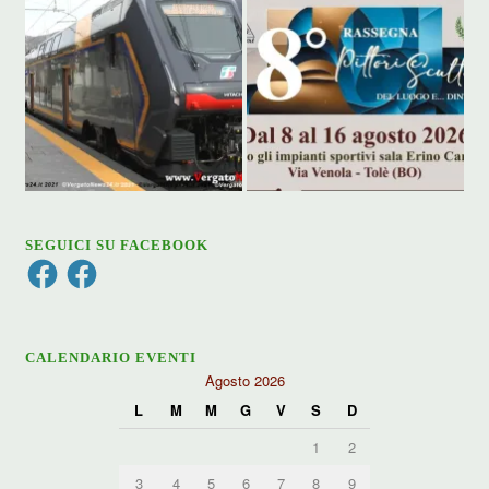
SEGUICI SU FACEBOOK
Facebook
Facebook
CALENDARIO EVENTI
Agosto 2026
L
M
M
G
V
S
D
1
2
3
4
5
6
7
8
9