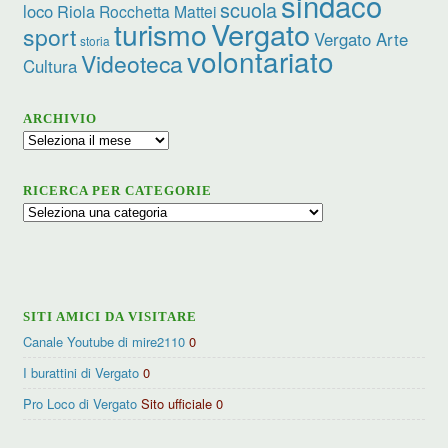
sindaco
scuola
loco
Riola
Rocchetta Mattei
turismo
Vergato
sport
Vergato Arte
storia
volontariato
Videoteca
Cultura
ARCHIVIO
Archivio
RICERCA PER CATEGORIE
Ricerca
per
categorie
SITI AMICI DA VISITARE
Canale Youtube di mire2110
0
I burattini di Vergato
0
Pro Loco di Vergato
Sito ufficiale 0