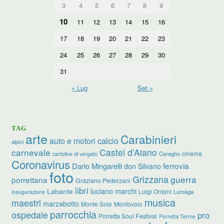
3
4
5
6
7
8
9
10
11
12
13
14
15
16
17
18
19
20
21
22
23
24
25
26
27
28
29
30
31
« Lug
Set »
TAG
arte
Carabinieri
calcio
auto e motori
alpini
carnevale
Castel d’Aiano
cinema
Cereglio
cartoline di vergato
Coronavirus
ferrovia
Dario Mingarelli
don Silvano
foto
Grizzana
guerra
porrettana
Graziano Pederzani
libri
luciano marchi
Labante
Luigi Ontani
Lumèga
inaugurazione
musica
maestri
marzabotto
Monte Sole
Montovolo
parrocchia
ospedale
pro
Porretta Soul Festival
Porretta Terme