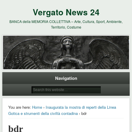
Vergato News 24
BANCA della MEMORIA COLLETTIVA – Arte, Cultura, Sport, Ambiente,
Territorio, Costume
Navigation
You are here:
Home
›
Inaugurata la mostra di reperti della Linea
Gotica e strumenti della civiltà contadina
› bdr
bdr