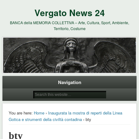
Vergato News 24
BANCA della MEMORIA COLLETTIVA – Arte, Cultura, Sport, Ambiente,
Territorio, Costume
Navigation
You are here:
Home
›
Inaugurata la mostra di reperti della Linea
Gotica e strumenti della civiltà contadina
› bty
bty