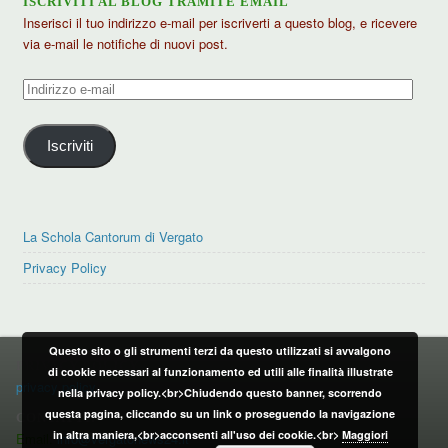
ISCRIVITI AL BLOG TRAMITE EMAIL
Inserisci il tuo indirizzo e-mail per iscriverti a questo blog, e ricevere
via e-mail le notifiche di nuovi post.
Indirizzo
e-
mail
Iscriviti
La Schola Cantorum di Vergato
Privacy Policy
Questo sito o gli strumenti terzi da questo utilizzati si avvalgono
PRIVACY POLICY
di cookie necessari al funzionamento ed utili alle finalità illustrate
privacy policy
nella privacy policy.<br>Chiudendo questo banner, scorrendo
questa pagina, cliccando su un link o proseguendo la navigazione
CONTATTI:
in altra maniera,<br>acconsenti all'uso dei cookie.<br>
Maggiori
Email:
info@vergatonews24.it