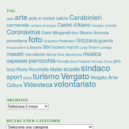
TAG
arte
Carabinieri
calcio
auto e motori
alpini
carnevale
Castel d’Aiano
cinema
Cereglio
cartoline di vergato
Coronavirus
ferrovia
Dario Mingarelli
don Silvano
foto
Grizzana
guerra
porrettana
Graziano Pederzani
libri
luciano marchi
Labante
Luigi Ontani
Lumèga
inaugurazione
musica
maestri
marzabotto
Monte Sole
Montovolo
parrocchia
ospedale
pro
Porretta Soul Festival
Porretta Terme
sindaco
scuola
loco
Riola
Rocchetta Mattei
turismo
Vergato
sport
Vergato Arte
storia
volontariato
Videoteca
Cultura
ARCHIVIO
Archivio
RICERCA PER CATEGORIE
Ricerca