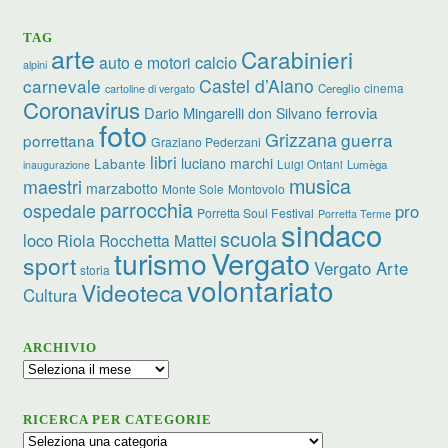
TAG
arte
Carabinieri
calcio
auto e motori
alpini
carnevale
Castel d’Aiano
cinema
Cereglio
cartoline di vergato
Coronavirus
ferrovia
Dario Mingarelli
don Silvano
foto
Grizzana
guerra
porrettana
Graziano Pederzani
libri
luciano marchi
Labante
Luigi Ontani
Lumèga
inaugurazione
musica
maestri
marzabotto
Monte Sole
Montovolo
parrocchia
ospedale
pro
Porretta Soul Festival
Porretta Terme
sindaco
scuola
loco
Riola
Rocchetta Mattei
turismo
Vergato
sport
Vergato Arte
storia
volontariato
Videoteca
Cultura
ARCHIVIO
Archivio
RICERCA PER CATEGORIE
Ricerca