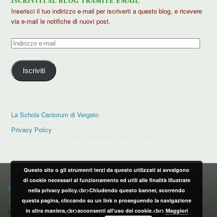
ISCRIVITI AL BLOG TRAMITE EMAIL
Inserisci il tuo indirizzo e-mail per iscriverti a questo blog, e ricevere
via e-mail le notifiche di nuovi post.
Indirizzo
e-
mail
Iscriviti
La Schola Cantorum di Vergato
Privacy Policy
Questo sito o gli strumenti terzi da questo utilizzati si avvalgono
PRIVACY POLICY
di cookie necessari al funzionamento ed utili alle finalità illustrate
privacy policy
nella privacy policy.<br>Chiudendo questo banner, scorrendo
questa pagina, cliccando su un link o proseguendo la navigazione
CONTATTI:
in altra maniera,<br>acconsenti all'uso dei cookie.<br>
Maggiori
Email:
info@vergatonews24.it