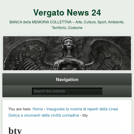
Vergato News 24
BANCA della MEMORIA COLLETTIVA – Arte, Cultura, Sport, Ambiente,
Territorio, Costume
Navigation
You are here:
Home
›
Inaugurata la mostra di reperti della Linea
Gotica e strumenti della civiltà contadina
› bty
bty