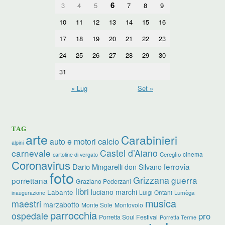
6
3
4
5
7
8
9
10
11
12
13
14
15
16
17
18
19
20
21
22
23
24
25
26
27
28
29
30
31
« Lug
Set »
TAG
arte
Carabinieri
calcio
auto e motori
alpini
carnevale
Castel d’Aiano
cinema
Cereglio
cartoline di vergato
Coronavirus
ferrovia
Dario Mingarelli
don Silvano
foto
Grizzana
guerra
porrettana
Graziano Pederzani
libri
luciano marchi
Labante
Luigi Ontani
Lumèga
inaugurazione
musica
maestri
marzabotto
Monte Sole
Montovolo
parrocchia
ospedale
pro
Porretta Soul Festival
Porretta Terme