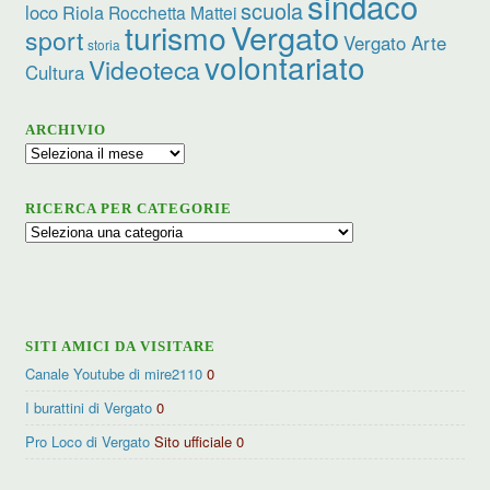
sindaco
scuola
loco
Riola
Rocchetta Mattei
turismo
Vergato
sport
Vergato Arte
storia
volontariato
Videoteca
Cultura
ARCHIVIO
Archivio
RICERCA PER CATEGORIE
Ricerca
per
categorie
SITI AMICI DA VISITARE
Canale Youtube di mire2110
0
I burattini di Vergato
0
Pro Loco di Vergato
Sito ufficiale 0