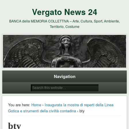
Vergato News 24
BANCA della MEMORIA COLLETTIVA – Arte, Cultura, Sport, Ambiente,
Territorio, Costume
Navigation
You are here:
Home
›
Inaugurata la mostra di reperti della Linea
Gotica e strumenti della civiltà contadina
› bty
bty