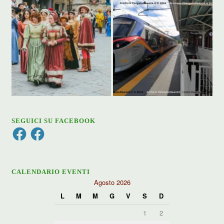
SEGUICI SU FACEBOOK
Facebook
Facebook
CALENDARIO EVENTI
Agosto 2026
L
M
M
G
V
S
D
1
2