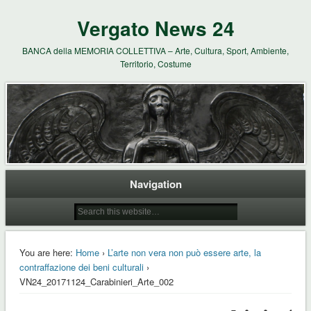
Vergato News 24
BANCA della MEMORIA COLLETTIVA – Arte, Cultura, Sport, Ambiente,
Territorio, Costume
Navigation
You are here:
Home
›
L’arte non vera non può essere arte, la
contraffazione dei beni culturali
›
VN24_20171124_Carabinieri_Arte_002