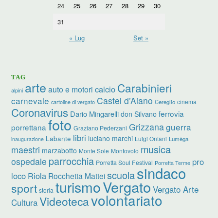
24
25
26
27
28
29
30
31
« Lug
Set »
TAG
arte
Carabinieri
calcio
auto e motori
alpini
carnevale
Castel d’Aiano
cinema
Cereglio
cartoline di vergato
Coronavirus
ferrovia
Dario Mingarelli
don Silvano
foto
Grizzana
guerra
porrettana
Graziano Pederzani
libri
luciano marchi
Labante
Luigi Ontani
Lumèga
inaugurazione
musica
maestri
marzabotto
Monte Sole
Montovolo
parrocchia
ospedale
pro
Porretta Soul Festival
Porretta Terme
sindaco
scuola
loco
Riola
Rocchetta Mattei
turismo
Vergato
sport
Vergato Arte
storia
volontariato
Videoteca
Cultura