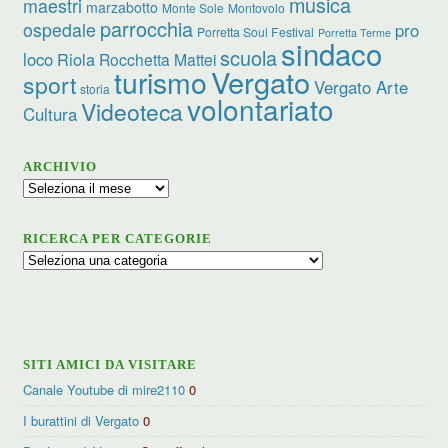
musica
maestri
marzabotto
Monte Sole
Montovolo
parrocchia
ospedale
pro
Porretta Soul Festival
Porretta Terme
sindaco
scuola
loco
Riola
Rocchetta Mattei
turismo
Vergato
sport
Vergato Arte
storia
volontariato
Videoteca
Cultura
ARCHIVIO
Archivio
RICERCA PER CATEGORIE
Ricerca
per
categorie
SITI AMICI DA VISITARE
Canale Youtube di mire2110
0
I burattini di Vergato
0