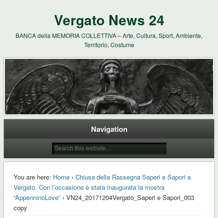
Vergato News 24
BANCA della MEMORIA COLLETTIVA – Arte, Cultura, Sport, Ambiente,
Territorio, Costume
Navigation
You are here:
Home
›
Chiusa della Rassegna Saperi e Sapori a
Vergato. Con l’occasione è stata inaugurata la mostra
“AppenninoLove”
› VN24_20171204Vergato_Saperi e Sapori_003
copy