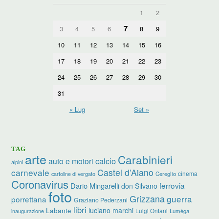
1
2
7
3
4
5
6
8
9
10
11
12
13
14
15
16
17
18
19
20
21
22
23
24
25
26
27
28
29
30
31
« Lug
Set »
TAG
arte
Carabinieri
calcio
auto e motori
alpini
carnevale
Castel d’Aiano
cinema
Cereglio
cartoline di vergato
Coronavirus
ferrovia
Dario Mingarelli
don Silvano
foto
Grizzana
guerra
porrettana
Graziano Pederzani
libri
luciano marchi
Labante
Luigi Ontani
Lumèga
inaugurazione