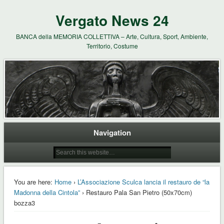
Vergato News 24
BANCA della MEMORIA COLLETTIVA – Arte, Cultura, Sport, Ambiente,
Territorio, Costume
Navigation
You are here:
Home
›
L’Associazione Sculca lancia il restauro de “la
Madonna della Cintola”
› Restauro Pala San Pietro (50x70cm)
bozza3