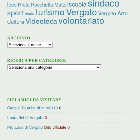
sindaco
scuola
loco
Riola
Rocchetta Mattei
turismo
Vergato
sport
Vergato Arte
storia
volontariato
Videoteca
Cultura
ARCHIVIO
Archivio
RICERCA PER CATEGORIE
Ricerca
per
categorie
SITI AMICI DA VISITARE
Canale Youtube di mire2110
0
I burattini di Vergato
0
Pro Loco di Vergato
Sito ufficiale 0