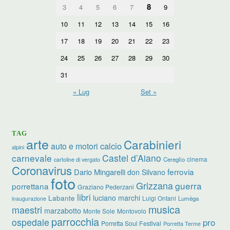
8
3
4
5
6
7
9
10
11
12
13
14
15
16
17
18
19
20
21
22
23
24
25
26
27
28
29
30
31
« Lug
Set »
TAG
arte
Carabinieri
calcio
auto e motori
alpini
carnevale
Castel d’Aiano
cinema
Cereglio
cartoline di vergato
Coronavirus
ferrovia
Dario Mingarelli
don Silvano
foto
Grizzana
guerra
porrettana
Graziano Pederzani
libri
luciano marchi
Labante
Luigi Ontani
Lumèga
inaugurazione
musica
maestri
marzabotto
Monte Sole
Montovolo
parrocchia
ospedale
pro
Porretta Soul Festival
Porretta Terme