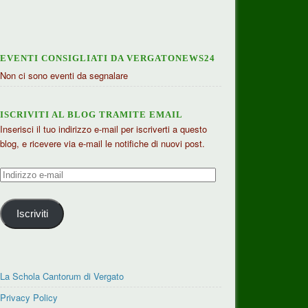
EVENTI CONSIGLIATI DA VERGATONEWS24
Non ci sono eventi da segnalare
ISCRIVITI AL BLOG TRAMITE EMAIL
Inserisci il tuo indirizzo e-mail per iscriverti a questo
blog, e ricevere via e-mail le notifiche di nuovi post.
Indirizzo
e-
mail
Iscriviti
La Schola Cantorum di Vergato
Privacy Policy