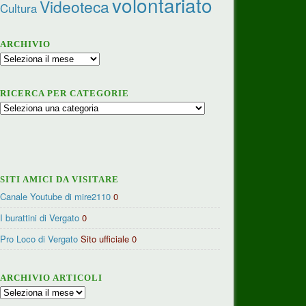
volontariato
Videoteca
Cultura
ARCHIVIO
Archivio
RICERCA PER CATEGORIE
Ricerca
per
categorie
SITI AMICI DA VISITARE
Canale Youtube di mire2110
0
I burattini di Vergato
0
Pro Loco di Vergato
Sito ufficiale 0
ARCHIVIO ARTICOLI
Archivio
articoli