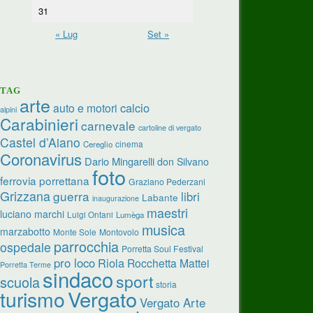
31
« Lug
Set »
TAG
arte
calcio
auto e motori
alpini
Carabinieri
carnevale
cartoline di vergato
Castel d’Aiano
cinema
Cereglio
Coronavirus
Dario Mingarelli
don Silvano
foto
ferrovia porrettana
Graziano Pederzani
Grizzana
guerra
libri
Labante
inaugurazione
maestri
luciano marchi
Luigi Ontani
Lumèga
musica
marzabotto
Monte Sole
Montovolo
parrocchia
ospedale
Porretta Soul Festival
pro loco
Riola
Rocchetta Mattei
Porretta Terme
sindaco
sport
scuola
storia
turismo
Vergato
Vergato Arte