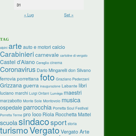
31
« Lug
Set »
TAG
arte
calcio
auto e motori
alpini
Carabinieri
carnevale
cartoline di vergato
Castel d’Aiano
cinema
Cereglio
Coronavirus
Dario Mingarelli
don Silvano
foto
ferrovia porrettana
Graziano Pederzani
Grizzana
guerra
libri
Labante
inaugurazione
maestri
luciano marchi
Luigi Ontani
Lumèga
musica
marzabotto
Monte Sole
Montovolo
parrocchia
ospedale
Porretta Soul Festival
pro loco
Riola
Rocchetta Mattei
Porretta Terme
sindaco
sport
scuola
storia
turismo
Vergato
Vergato Arte