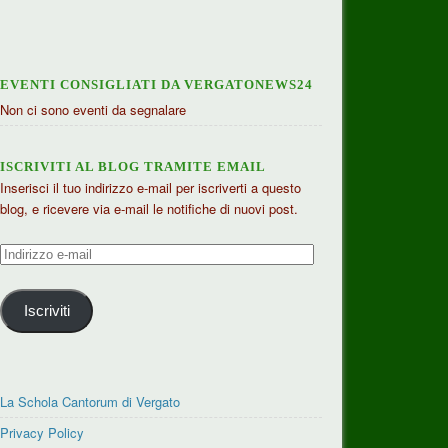
EVENTI CONSIGLIATI DA VERGATONEWS24
Non ci sono eventi da segnalare
ISCRIVITI AL BLOG TRAMITE EMAIL
Inserisci il tuo indirizzo e-mail per iscriverti a questo
blog, e ricevere via e-mail le notifiche di nuovi post.
Indirizzo
e-
mail
Iscriviti
La Schola Cantorum di Vergato
Privacy Policy