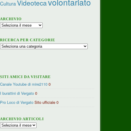
volontariato
Videoteca
Cultura
ARCHIVIO
Archivio
RICERCA PER CATEGORIE
Ricerca
per
categorie
SITI AMICI DA VISITARE
Canale Youtube di mire2110
0
I burattini di Vergato
0
Pro Loco di Vergato
Sito ufficiale 0
ARCHIVIO ARTICOLI
Archivio
articoli