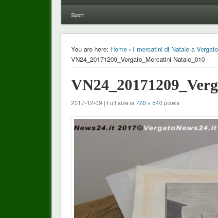
Sport
You are here:
Home
›
I mercatini di Natale a Vergato 
VN24_20171209_Vergato_Mercatini Natale_010
VN24_20171209_Verga
2017-12-09 | Full size is
720 × 540
pixels