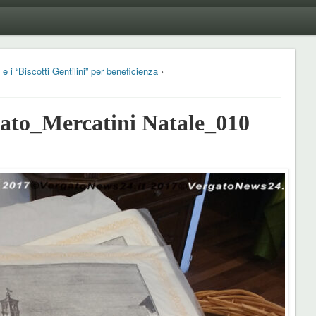
e i “Biscotti Gentilini” per beneficienza
›
to_Mercatini Natale_010