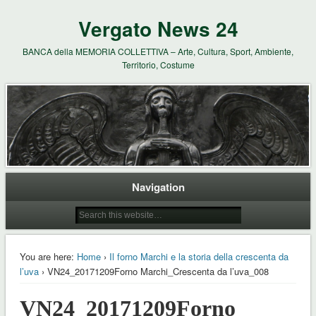
Vergato News 24
BANCA della MEMORIA COLLETTIVA – Arte, Cultura, Sport, Ambiente,
Territorio, Costume
Navigation
You are here:
Home
›
Il forno Marchi e la storia della crescenta da
l’uva
› VN24_20171209Forno Marchi_Crescenta da l’uva_008
VN24_20171209Forno