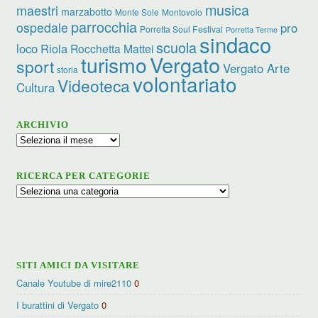
musica
maestri
marzabotto
Monte Sole
Montovolo
parrocchia
ospedale
pro
Porretta Soul Festival
Porretta Terme
sindaco
scuola
loco
Riola
Rocchetta Mattei
turismo
Vergato
sport
Vergato Arte
storia
volontariato
Videoteca
Cultura
ARCHIVIO
Archivio
RICERCA PER CATEGORIE
Ricerca
per
categorie
SITI AMICI DA VISITARE
Canale Youtube di mire2110
0
I burattini di Vergato
0