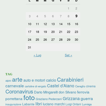
L
M
M
G
V
S
D
1
2
9
3
4
5
6
7
8
10
11
12
13
14
15
16
17
18
19
20
21
22
23
24
25
26
27
28
29
30
31
« Lug
Set »
TAG
arte
Carabinieri
calcio
auto e motori
alpini
carnevale
Castel d’Aiano
cinema
Cereglio
cartoline di vergato
Coronavirus
ferrovia
Dario Mingarelli
don Silvano
foto
Grizzana
guerra
porrettana
Graziano Pederzani
libri
luciano marchi
Labante
Luigi Ontani
Lumèga
inaugurazione