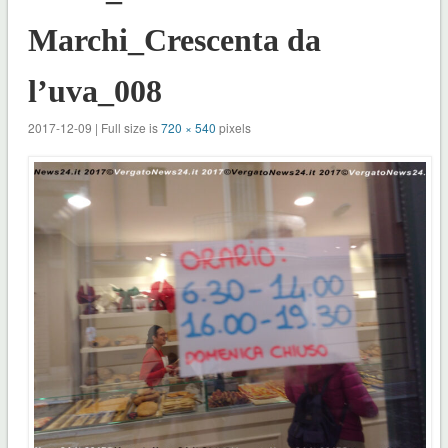
Marchi_Crescenta da
l’uva_008
2017-12-09 | Full size is
720 × 540
pixels