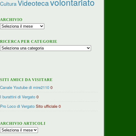
volontariato
Videoteca
Cultura
ARCHIVIO
Archivio
RICERCA PER CATEGORIE
Ricerca
per
categorie
SITI AMICI DA VISITARE
Canale Youtube di mire2110
0
I burattini di Vergato
0
Pro Loco di Vergato
Sito ufficiale 0
ARCHIVIO ARTICOLI
Archivio
articoli