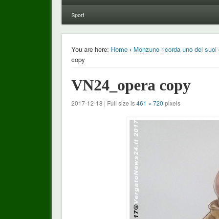
Sport
You are here:
Home
›
Monzuno ricorda uno dei suoi g
copy
VN24_opera copy
2017-12-18 | Full size is
461 × 720
pixels