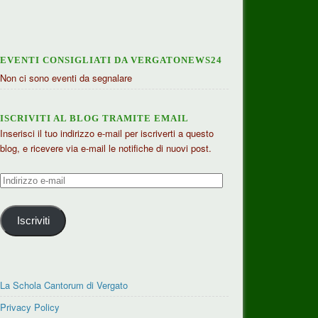
EVENTI CONSIGLIATI DA VERGATONEWS24
Non ci sono eventi da segnalare
ISCRIVITI AL BLOG TRAMITE EMAIL
Inserisci il tuo indirizzo e-mail per iscriverti a questo
blog, e ricevere via e-mail le notifiche di nuovi post.
Indirizzo
e-
mail
Iscriviti
La Schola Cantorum di Vergato
Privacy Policy