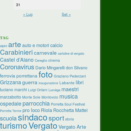
31
« Lug
Set »
TAG
arte
calcio
auto e motori
alpini
Carabinieri
carnevale
cartoline di vergato
Castel d’Aiano
cinema
Cereglio
Coronavirus
Dario Mingarelli
don Silvano
foto
ferrovia porrettana
Graziano Pederzani
Grizzana
guerra
libri
Labante
inaugurazione
maestri
luciano marchi
Luigi Ontani
Lumèga
musica
marzabotto
Monte Sole
Montovolo
parrocchia
ospedale
Porretta Soul Festival
pro loco
Riola
Rocchetta Mattei
Porretta Terme
sindaco
sport
scuola
storia
Vergato
turismo
Vergato Arte