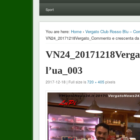
Sport
You are here:
Home
›
Vergato Club Rosso Blu – Com
VN24_20171218Vergato_Commento e crescenta da 
VN24_20171218Vergat
l’ua_003
2017-12-18 | Full size is
720 × 405
pixels