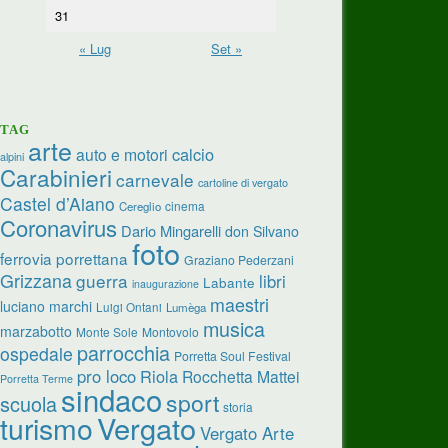
31
« Lug
Set »
TAG
arte
calcio
auto e motori
alpini
Carabinieri
carnevale
cartoline di vergato
Castel d’Aiano
cinema
Cereglio
Coronavirus
Dario Mingarelli
don Silvano
foto
ferrovia porrettana
Graziano Pederzani
Grizzana
guerra
libri
Labante
inaugurazione
maestri
luciano marchi
Luigi Ontani
Lumèga
musica
marzabotto
Monte Sole
Montovolo
parrocchia
ospedale
Porretta Soul Festival
pro loco
Riola
Rocchetta Mattei
Porretta Terme
sindaco
sport
scuola
storia
turismo
Vergato
Vergato Arte