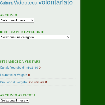
volontariato
Videoteca
Cultura
ARCHIVIO
Archivio
RICERCA PER CATEGORIE
Ricerca
per
categorie
SITI AMICI DA VISITARE
Canale Youtube di mire2110
0
I burattini di Vergato
0
Pro Loco di Vergato
Sito ufficiale 0
ARCHIVIO ARTICOLI
Archivio
articoli