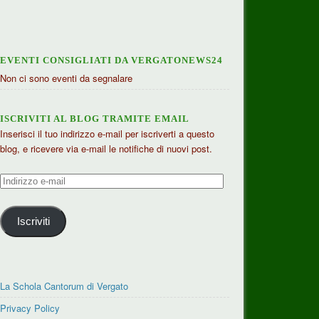
EVENTI CONSIGLIATI DA VERGATONEWS24
Non ci sono eventi da segnalare
ISCRIVITI AL BLOG TRAMITE EMAIL
Inserisci il tuo indirizzo e-mail per iscriverti a questo
blog, e ricevere via e-mail le notifiche di nuovi post.
Indirizzo
e-
mail
Iscriviti
La Schola Cantorum di Vergato
Privacy Policy