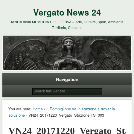
Vergato News 24
BANCA della MEMORIA COLLETTIVA – Arte, Cultura, Sport, Ambiente,
Territorio, Costume
Navigation
You are here:
Home
›
Il Rompiglione va in stazione a trovar la
soluzione
› VN24_20171220_Vergato_Stazione FS_003
VN24_20171220_Vergato_Staz