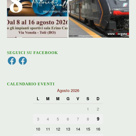
SEGUICI SU FACEBOOK
Facebook
Facebook
CALENDARIO EVENTI
Agosto 2026
L
M
M
G
V
S
D
1
2
9
3
4
5
6
7
8
10
11
12
13
14
15
16