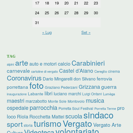
17
18
19
20
21
22
23
24
25
26
27
28
29
30
31
« Lug
Set »
TAG
arte
Carabinieri
calcio
auto e motori
alpini
carnevale
Castel d’Aiano
cinema
Cereglio
cartoline di vergato
Coronavirus
ferrovia
Dario Mingarelli
don Silvano
foto
Grizzana
guerra
porrettana
Graziano Pederzani
libri
luciano marchi
Labante
Luigi Ontani
Lumèga
inaugurazione
musica
maestri
marzabotto
Monte Sole
Montovolo
parrocchia
ospedale
pro
Porretta Soul Festival
Porretta Terme
sindaco
scuola
loco
Riola
Rocchetta Mattei
turismo
Vergato
sport
Vergato Arte
storia
volontariato
Videoteca
Cultura