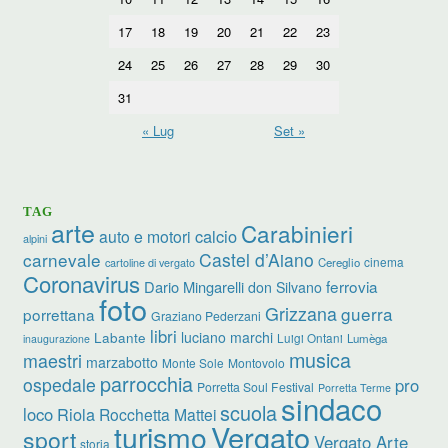
17
18
19
20
21
22
23
24
25
26
27
28
29
30
31
« Lug
Set »
TAG
arte
Carabinieri
calcio
auto e motori
alpini
carnevale
Castel d’Aiano
cinema
Cereglio
cartoline di vergato
Coronavirus
ferrovia
Dario Mingarelli
don Silvano
foto
Grizzana
guerra
porrettana
Graziano Pederzani
libri
luciano marchi
Labante
Luigi Ontani
Lumèga
inaugurazione
musica
maestri
marzabotto
Monte Sole
Montovolo
parrocchia
ospedale
pro
Porretta Soul Festival
Porretta Terme
sindaco
scuola
loco
Riola
Rocchetta Mattei
turismo
Vergato
sport
Vergato Arte
storia