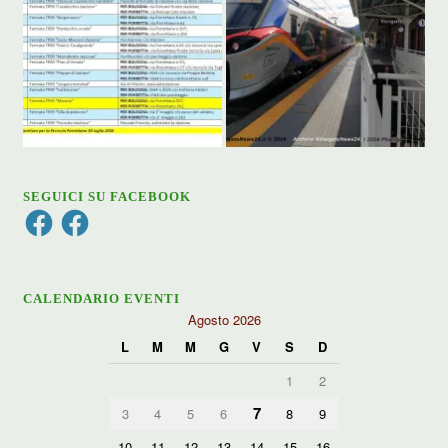
SEGUICI SU FACEBOOK
Facebook
Facebook
CALENDARIO EVENTI
Agosto 2026
L
M
M
G
V
S
D
1
2
7
3
4
5
6
8
9
10
11
12
13
14
15
16