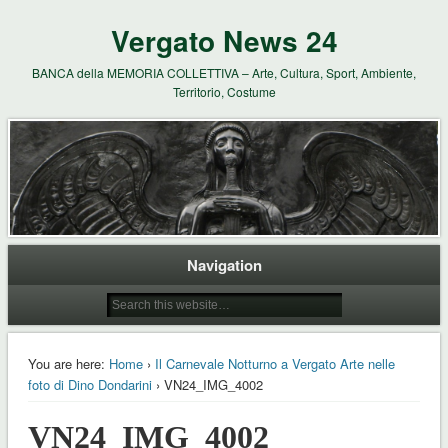
Vergato News 24
BANCA della MEMORIA COLLETTIVA – Arte, Cultura, Sport, Ambiente,
Territorio, Costume
Navigation
You are here:
Home
›
Il Carnevale Notturno a Vergato Arte nelle
foto di Dino Dondarini
› VN24_IMG_4002
VN24_IMG_4002