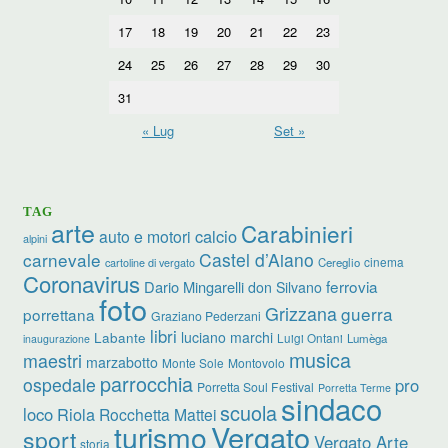
17
18
19
20
21
22
23
24
25
26
27
28
29
30
31
« Lug
Set »
TAG
arte
Carabinieri
calcio
auto e motori
alpini
carnevale
Castel d’Aiano
cinema
Cereglio
cartoline di vergato
Coronavirus
ferrovia
Dario Mingarelli
don Silvano
foto
Grizzana
guerra
porrettana
Graziano Pederzani
libri
luciano marchi
Labante
Luigi Ontani
Lumèga
inaugurazione
musica
maestri
marzabotto
Monte Sole
Montovolo
parrocchia
ospedale
pro
Porretta Soul Festival
Porretta Terme
sindaco
scuola
loco
Riola
Rocchetta Mattei
turismo
Vergato
sport
Vergato Arte
storia