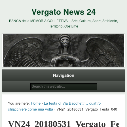
Vergato News 24
BANCA della MEMORIA COLLETTIVA – Arte, Cultura, Sport, Ambiente,
Territorio, Costume
Navigation
You are here:
Home
›
La festa di Via Bacchetti… quattro
chiacchiere come una volta
› VN24_20180531_Vergato_Festa_040
VN24_20180531_Vergato_Fest