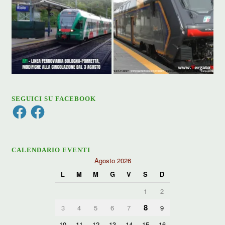
SEGUICI SU FACEBOOK
Facebook
Facebook
CALENDARIO EVENTI
Agosto 2026
L
M
M
G
V
S
D
1
2
8
3
4
5
6
7
9
10
11
12
13
14
15
16