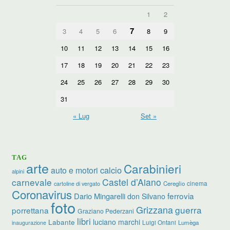
1
2
7
3
4
5
6
8
9
10
11
12
13
14
15
16
17
18
19
20
21
22
23
24
25
26
27
28
29
30
31
« Lug
Set »
TAG
arte
Carabinieri
calcio
auto e motori
alpini
carnevale
Castel d’Aiano
cinema
Cereglio
cartoline di vergato
Coronavirus
ferrovia
Dario Mingarelli
don Silvano
foto
Grizzana
guerra
porrettana
Graziano Pederzani
libri
luciano marchi
Labante
Luigi Ontani
Lumèga
inaugurazione