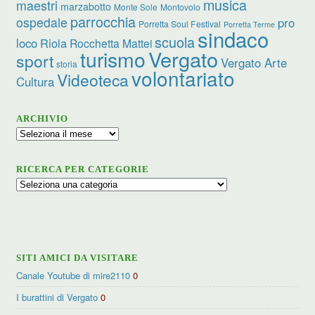
musica
maestri
marzabotto
Monte Sole
Montovolo
parrocchia
ospedale
pro
Porretta Soul Festival
Porretta Terme
sindaco
scuola
loco
Riola
Rocchetta Mattei
turismo
Vergato
sport
Vergato Arte
storia
volontariato
Videoteca
Cultura
ARCHIVIO
Archivio
RICERCA PER CATEGORIE
Ricerca
per
categorie
SITI AMICI DA VISITARE
Canale Youtube di mire2110
0
I burattini di Vergato
0