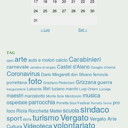
17
18
19
20
21
22
23
24
25
26
27
28
29
30
31
« Lug
Set »
TAG
arte
Carabinieri
calcio
auto e motori
alpini
carnevale
Castel d’Aiano
cinema
Cereglio
cartoline di vergato
Coronavirus
ferrovia
Dario Mingarelli
don Silvano
foto
Grizzana
guerra
porrettana
Graziano Pederzani
libri
luciano marchi
Labante
Luigi Ontani
Lumèga
inaugurazione
musica
maestri
marzabotto
Monte Sole
Montovolo
parrocchia
ospedale
pro
Porretta Soul Festival
Porretta Terme
sindaco
scuola
loco
Riola
Rocchetta Mattei
turismo
Vergato
sport
Vergato Arte
storia
volontariato
Videoteca
Cultura