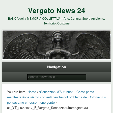
Vergato News 24
BANCA della MEMORIA COLLETTIVA – Arte, Cultura, Sport, Ambiente,
Territorio, Costume
Navigation
You are here:
Home
›
“Sensazioni d’Autunno” – Come prima
manifestazione siamo contenti perchè col problema del Coronavirus
pensavamo ci fosse meno gente
›
01_YT_20201017_F_Vergato_Sensazioni.Immagine033