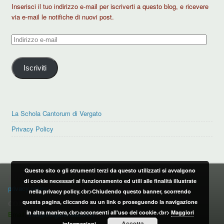
Inserisci il tuo indirizzo e-mail per iscriverti a questo blog, e ricevere
via e-mail le notifiche di nuovi post.
Indirizzo
e-
mail
Iscriviti
La Schola Cantorum di Vergato
Privacy Policy
Questo sito o gli strumenti terzi da questo utilizzati si avvalgono
PRIVACY POLICY
di cookie necessari al funzionamento ed utili alle finalità illustrate
privacy policy
nella privacy policy.<br>Chiudendo questo banner, scorrendo
questa pagina, cliccando su un link o proseguendo la navigazione
CONTATTI:
in altra maniera,<br>acconsenti all'uso dei cookie.<br>
Maggiori
Email:
info@vergatonews24.it
Accetta
informazioni