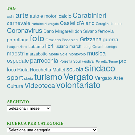
TAG
arte
Carabinieri
calcio
auto e motori
alpini
carnevale
Castel d’Aiano
cinema
Cereglio
cartoline di vergato
Coronavirus
ferrovia
Dario Mingarelli
don Silvano
foto
Grizzana
guerra
porrettana
Graziano Pederzani
libri
luciano marchi
Labante
Luigi Ontani
Lumèga
inaugurazione
musica
maestri
marzabotto
Monte Sole
Montovolo
parrocchia
ospedale
pro
Porretta Soul Festival
Porretta Terme
sindaco
scuola
loco
Riola
Rocchetta Mattei
turismo
Vergato
sport
Vergato Arte
storia
volontariato
Videoteca
Cultura
ARCHIVIO
Archivio
RICERCA PER CATEGORIE
Ricerca