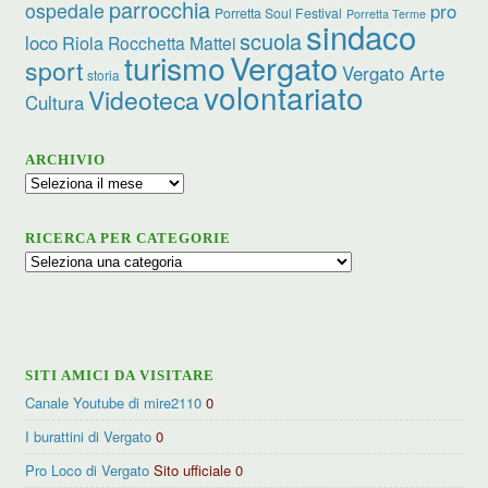
parrocchia
ospedale
pro
Porretta Soul Festival
Porretta Terme
sindaco
scuola
loco
Riola
Rocchetta Mattei
turismo
Vergato
sport
Vergato Arte
storia
volontariato
Videoteca
Cultura
ARCHIVIO
Archivio
RICERCA PER CATEGORIE
Ricerca
per
categorie
SITI AMICI DA VISITARE
Canale Youtube di mire2110
0
I burattini di Vergato
0
Pro Loco di Vergato
Sito ufficiale 0