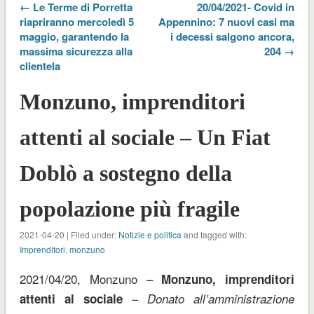
← Le Terme di Porretta
20/04/2021- Covid in
riapriranno mercoledì 5
Appennino: 7 nuovi casi ma
maggio, garantendo la
i decessi salgono ancora,
massima sicurezza alla
204 →
clientela
Monzuno, imprenditori
attenti al sociale – Un Fiat
Doblò a sostegno della
popolazione più fragile
2021-04-20 | Filed under:
Notizie e politica
and tagged with:
Imprenditori
,
monzuno
2021/04/20, Monzuno –
Monzuno, imprenditori
–
attenti al sociale
Donato all’amministrazione