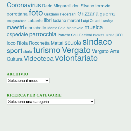
Coronavirus
ferrovia
Dario Mingarelli
don Silvano
foto
Grizzana
guerra
porrettana
Graziano Pederzani
libri
Labante
luciano marchi
Luigi Ontani
Lumèga
inaugurazione
musica
maestri
marzabotto
Monte Sole
Montovolo
parrocchia
ospedale
pro
Porretta Soul Festival
Porretta Terme
sindaco
scuola
loco
Riola
Rocchetta Mattei
Vergato
turismo
sport
Vergato Arte
storia
volontariato
Videoteca
Cultura
ARCHIVIO
Archivio
RICERCA PER CATEGORIE
Ricerca
per
categorie