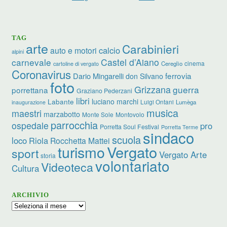
TAG
arte
Carabinieri
calcio
auto e motori
alpini
carnevale
Castel d’Aiano
cinema
Cereglio
cartoline di vergato
Coronavirus
ferrovia
Dario Mingarelli
don Silvano
foto
Grizzana
guerra
porrettana
Graziano Pederzani
libri
Labante
luciano marchi
Luigi Ontani
Lumèga
inaugurazione
musica
maestri
marzabotto
Monte Sole
Montovolo
parrocchia
ospedale
pro
Porretta Soul Festival
Porretta Terme
sindaco
scuola
loco
Riola
Rocchetta Mattei
Vergato
turismo
sport
Vergato Arte
storia
volontariato
Videoteca
Cultura
ARCHIVIO
Archivio