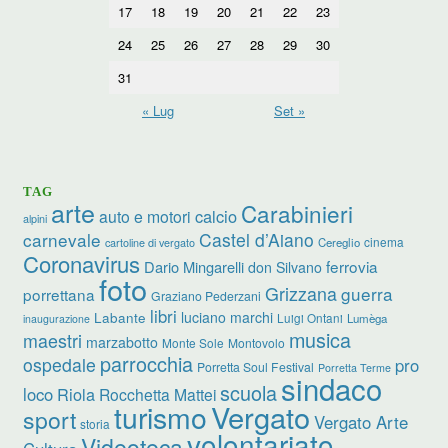
17
18
19
20
21
22
23
24
25
26
27
28
29
30
31
« Lug
Set »
TAG
arte
Carabinieri
calcio
auto e motori
alpini
carnevale
Castel d’Aiano
cinema
Cereglio
cartoline di vergato
Coronavirus
ferrovia
Dario Mingarelli
don Silvano
foto
Grizzana
guerra
porrettana
Graziano Pederzani
libri
luciano marchi
Labante
Luigi Ontani
Lumèga
inaugurazione
musica
maestri
marzabotto
Monte Sole
Montovolo
parrocchia
ospedale
pro
Porretta Soul Festival
Porretta Terme
sindaco
scuola
loco
Riola
Rocchetta Mattei
turismo
Vergato
sport
Vergato Arte
storia
volontariato
Videoteca