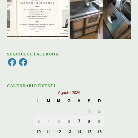
SEGUICI SU FACEBOOK
Facebook
Facebook
CALENDARIO EVENTI
Agosto 2026
L
M
M
G
V
S
D
1
2
7
3
4
5
6
8
9
10
11
12
13
14
15
16