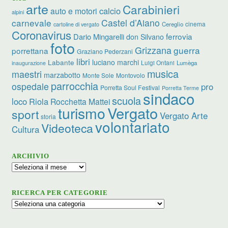
arte
Carabinieri
calcio
auto e motori
alpini
carnevale
Castel d’Aiano
cinema
Cereglio
cartoline di vergato
Coronavirus
ferrovia
Dario Mingarelli
don Silvano
foto
Grizzana
guerra
porrettana
Graziano Pederzani
libri
luciano marchi
Labante
Luigi Ontani
Lumèga
inaugurazione
musica
maestri
marzabotto
Monte Sole
Montovolo
parrocchia
ospedale
pro
Porretta Soul Festival
Porretta Terme
sindaco
scuola
loco
Riola
Rocchetta Mattei
turismo
Vergato
sport
Vergato Arte
storia
volontariato
Videoteca
Cultura
ARCHIVIO
Archivio
RICERCA PER CATEGORIE
Ricerca
per
categorie