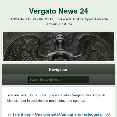
Vergato News 24
BANCA della MEMORIA COLLETTIVA – Arte, Cultura, Sport, Ambiente,
Territorio, Costume
Navigation
You are here:
Home
›
Costume e società
› Vergato Cup tempo di
bilanci… per la tradizionale manifestazione sportiva
← Talent day – Una giornata
Camugnano festeggia gli 80