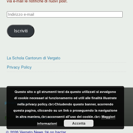
via e-mail le notifiche di nuovi post.
Indirizzo
e-
mail
Iscriviti
La Schola Cantorum di Vergato
Privacy Policy
Questo sito o gli strumenti terzi da questo utilizzati si avvalgono
PRIVACY POLICY
di cookie necessari al funzionamento ed utili alle finalità illustrate
privacy policy
nella privacy policy.<br>Chiudendo questo banner, scorrendo
questa pagina, cliccando su un link o proseguendo la navigazione
CONTATTI:
in altra maniera,<br>acconsenti all'uso dei cookie.<br>
Maggiori
Email:
info@vergatonews24.it
Accetta
informazioni
© 2026 Vergato News 24 on hactar