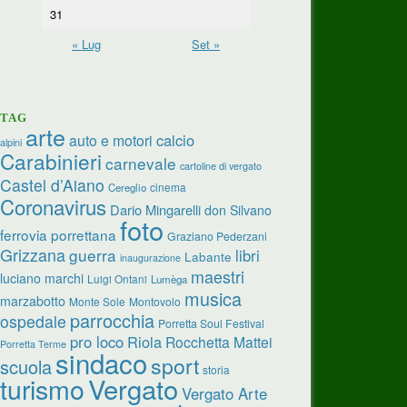
31
« Lug
Set »
TAG
arte
calcio
auto e motori
alpini
Carabinieri
carnevale
cartoline di vergato
Castel d’Aiano
cinema
Cereglio
Coronavirus
Dario Mingarelli
don Silvano
foto
ferrovia porrettana
Graziano Pederzani
Grizzana
guerra
libri
Labante
inaugurazione
maestri
luciano marchi
Luigi Ontani
Lumèga
musica
marzabotto
Monte Sole
Montovolo
parrocchia
ospedale
Porretta Soul Festival
pro loco
Riola
Rocchetta Mattei
Porretta Terme
sindaco
sport
scuola
storia
Vergato
turismo
Vergato Arte