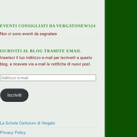
EVENTI CONSIGLIATI DA VERGATONEWS24
Non ci sono eventi da segnalare
ISCRIVITI AL BLOG TRAMITE EMAIL
Inserisci il tuo indirizzo e-mail per iscriverti a questo
blog, e ricevere via e-mail le notifiche di nuovi post.
Indirizzo
e-
mail
Iscriviti
La Schola Cantorum di Vergato
Privacy Policy