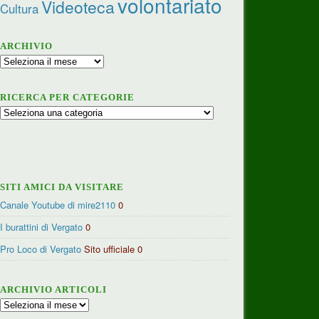
volontariato
Videoteca
Cultura
ARCHIVIO
Archivio
RICERCA PER CATEGORIE
Ricerca
per
categorie
SITI AMICI DA VISITARE
Canale Youtube di mire2110
0
I burattini di Vergato
0
Pro Loco di Vergato
Sito ufficiale 0
ARCHIVIO ARTICOLI
Archivio
articoli