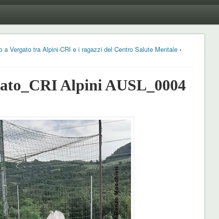
 a Vergato tra Alpini-CRI e i ragazzi del Centro Salute Mentale
›
ato_CRI Alpini AUSL_0004