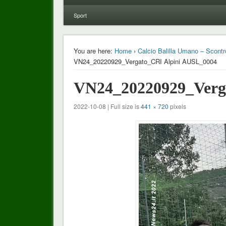
Sport
You are here:
Home
›
Calcio Balilla Umano – Scontro
VN24_20220929_Vergato_CRI Alpini AUSL_0004
VN24_20220929_Verg
2022-10-08 | Full size is
441 × 720
pixels