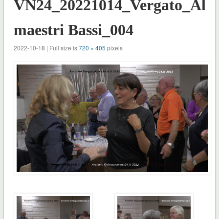
VN24_20221014_Vergato_Allie
maestri Bassi_004
2022-10-18 | Full size is
720 × 405
pixels