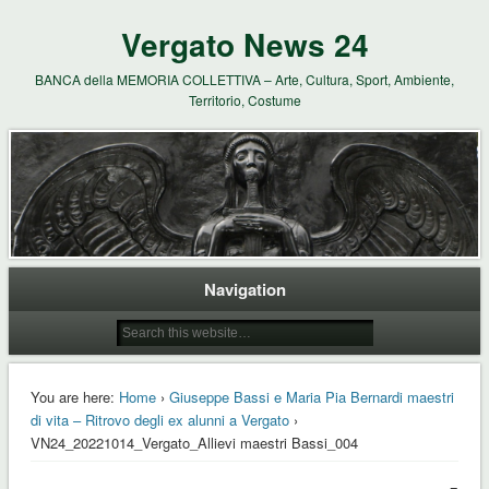
Vergato News 24
BANCA della MEMORIA COLLETTIVA – Arte, Cultura, Sport, Ambiente,
Territorio, Costume
Navigation
You are here:
Home
›
Giuseppe Bassi e Maria Pia Bernardi maestri
di vita – Ritrovo degli ex alunni a Vergato
›
VN24_20221014_Vergato_Allievi maestri Bassi_004