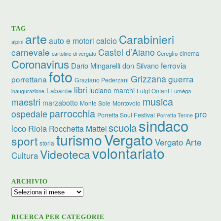
TAG
arte
Carabinieri
calcio
auto e motori
alpini
carnevale
Castel d’Aiano
cinema
Cereglio
cartoline di vergato
Coronavirus
ferrovia
Dario Mingarelli
don Silvano
foto
Grizzana
guerra
porrettana
Graziano Pederzani
libri
luciano marchi
Labante
Luigi Ontani
Lumèga
inaugurazione
musica
maestri
marzabotto
Monte Sole
Montovolo
parrocchia
ospedale
pro
Porretta Soul Festival
Porretta Terme
sindaco
scuola
loco
Riola
Rocchetta Mattei
turismo
Vergato
sport
Vergato Arte
storia
volontariato
Videoteca
Cultura
ARCHIVIO
Archivio
RICERCA PER CATEGORIE