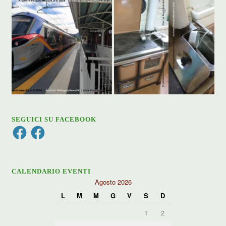
SEGUICI SU FACEBOOK
Facebook
Facebook
CALENDARIO EVENTI
Agosto 2026
L
M
M
G
V
S
D
1
2