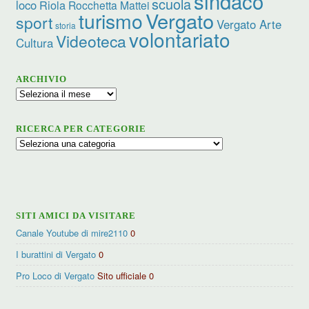
sindaco
scuola
loco
Riola
Rocchetta Mattei
turismo
Vergato
sport
Vergato Arte
storia
volontariato
Videoteca
Cultura
ARCHIVIO
Archivio
RICERCA PER CATEGORIE
Ricerca
per
categorie
SITI AMICI DA VISITARE
Canale Youtube di mire2110
0
I burattini di Vergato
0
Pro Loco di Vergato
Sito ufficiale 0