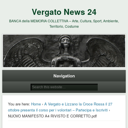
Vergato News 24
BANCA della MEMORIA COLLETTIVA – Arte, Cultura, Sport, Ambiente,
Territorio, Costume
Navigation
You are here:
Home
›
A Vergato e Lizzano la Croce Rossa il 27
ottobre presenta il corso per i volontari – Partecipa e Iscriviti
›
NUOVO MANIFESTO A4 RIVISTO E CORRETTO.pdf