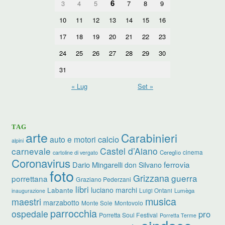
6
3
4
5
7
8
9
10
11
12
13
14
15
16
17
18
19
20
21
22
23
24
25
26
27
28
29
30
31
« Lug
Set »
TAG
arte
Carabinieri
calcio
auto e motori
alpini
carnevale
Castel d’Aiano
cinema
Cereglio
cartoline di vergato
Coronavirus
ferrovia
Dario Mingarelli
don Silvano
foto
Grizzana
guerra
porrettana
Graziano Pederzani
libri
luciano marchi
Labante
Luigi Ontani
Lumèga
inaugurazione
musica
maestri
marzabotto
Monte Sole
Montovolo
parrocchia
ospedale
pro
Porretta Soul Festival
Porretta Terme