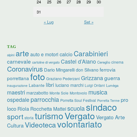
24
25
26
27
28
29
30
31
« Lug
Set »
TAG
arte
Carabinieri
calcio
auto e motori
alpini
carnevale
Castel d’Aiano
cinema
Cereglio
cartoline di vergato
Coronavirus
ferrovia
Dario Mingarelli
don Silvano
foto
Grizzana
guerra
porrettana
Graziano Pederzani
libri
luciano marchi
Labante
Luigi Ontani
Lumèga
inaugurazione
musica
maestri
marzabotto
Monte Sole
Montovolo
parrocchia
ospedale
pro
Porretta Soul Festival
Porretta Terme
sindaco
scuola
loco
Riola
Rocchetta Mattei
turismo
Vergato
sport
Vergato Arte
storia
volontariato
Videoteca
Cultura