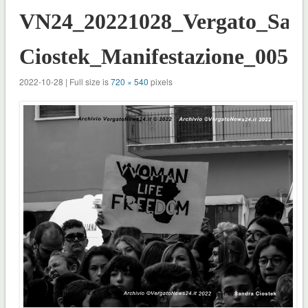
VN24_20221028_Vergato_San
Ciostek_Manifestazione_005
2022-10-28 | Full size is
720 × 540
pixels