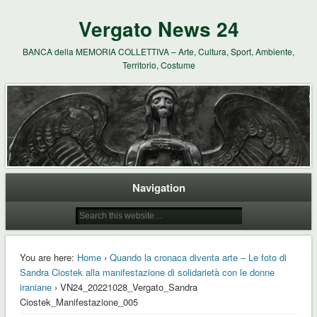
Vergato News 24
BANCA della MEMORIA COLLETTIVA – Arte, Cultura, Sport, Ambiente,
Territorio, Costume
Navigation
You are here:
Home
›
Quando la cronaca diventa arte – Le foto di
Sandra Ciostek alla manifestazione di solidarietà con le donne
iraniane
› VN24_20221028_Vergato_Sandra
Ciostek_Manifestazione_005