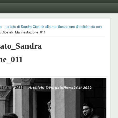
 – Le foto di Sandra Ciostek alla manifestazione di solidarietà con
 Ciostek_Manifestazione_011
ato_Sandra
ne_011