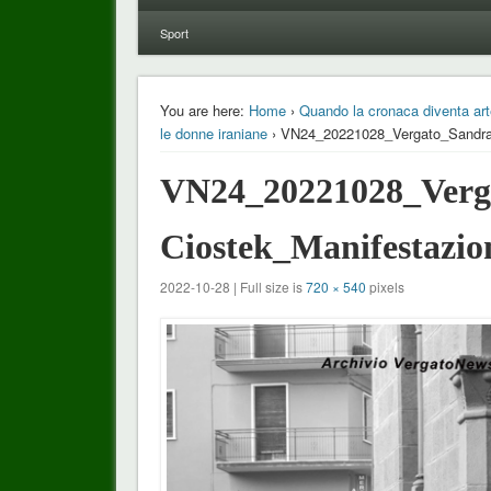
Sport
You are here:
Home
›
Quando la cronaca diventa arte
le donne iraniane
› VN24_20221028_Vergato_Sandra
VN24_20221028_Verg
Ciostek_Manifestazio
2022-10-28 | Full size is
720 × 540
pixels