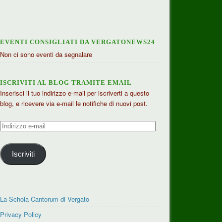
EVENTI CONSIGLIATI DA VERGATONEWS24
Non ci sono eventi da segnalare
ISCRIVITI AL BLOG TRAMITE EMAIL
Inserisci il tuo indirizzo e-mail per iscriverti a questo
blog, e ricevere via e-mail le notifiche di nuovi post.
Indirizzo
e-
mail
Iscriviti
La Schola Cantorum di Vergato
Privacy Policy