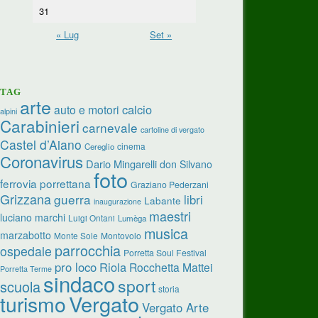
31
« Lug
Set »
TAG
arte
calcio
auto e motori
alpini
Carabinieri
carnevale
cartoline di vergato
Castel d’Aiano
cinema
Cereglio
Coronavirus
Dario Mingarelli
don Silvano
foto
ferrovia porrettana
Graziano Pederzani
Grizzana
guerra
libri
Labante
inaugurazione
maestri
luciano marchi
Luigi Ontani
Lumèga
musica
marzabotto
Monte Sole
Montovolo
parrocchia
ospedale
Porretta Soul Festival
pro loco
Riola
Rocchetta Mattei
Porretta Terme
sindaco
sport
scuola
storia
turismo
Vergato
Vergato Arte