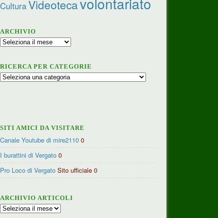
volontariato
Videoteca
Cultura
ARCHIVIO
Archivio
RICERCA PER CATEGORIE
Ricerca
per
categorie
SITI AMICI DA VISITARE
Canale Youtube di mire2110
0
I burattini di Vergato
0
Pro Loco di Vergato
Sito ufficiale 0
ARCHIVIO ARTICOLI
Archivio
articoli