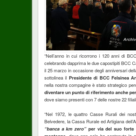
“Nell’anno in cui ricorrono i 120 anni di BC
celebrando dapprima le due capostipiti BCC C
il 25 marzo in occasione degli anniversari del
sottolinea il
Presidente di BCC Felsinea An
nella nostra compagine è stato strategico perc
diventare un punto di riferimento anche p
dove siamo presenti con 7 delle nostre 22 filiali
“Nel 1972, le quattro Casse Rurali dei nostr
Belvedere, la Cassa Rurale ed Artigiana dell
“banca a km zero”
per via del suo forte 
montagne
, dove non solo ha sostenuto lo 