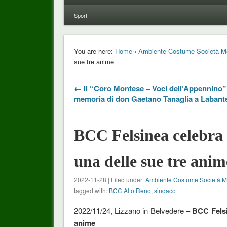
Sport
You are here:
Home
›
Ambiente Costume Società M
sue tre anime
← Il “Coro Montese – Voci dell’Appennino” 
memoria di don Gaetano Tanaglia a Labant
BCC Felsinea celebra 
una delle sue tre anim
2022-11-28 | Filed under:
Ambiente Costume Società 
tagged with:
BCC Alto Reno
,
sindaco
2022/11/24, Lizzano in Belvedere –
BCC Felsi
anime