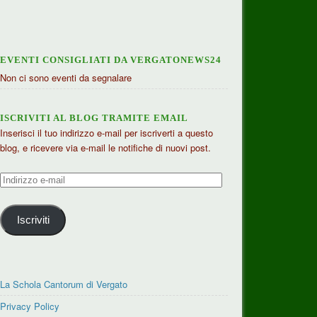
EVENTI CONSIGLIATI DA VERGATONEWS24
Non ci sono eventi da segnalare
ISCRIVITI AL BLOG TRAMITE EMAIL
Inserisci il tuo indirizzo e-mail per iscriverti a questo
blog, e ricevere via e-mail le notifiche di nuovi post.
Indirizzo
e-
mail
Iscriviti
La Schola Cantorum di Vergato
Privacy Policy