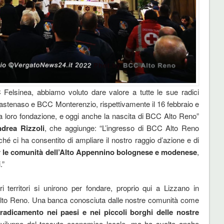
C Felsinea, abbiamo voluto dare valore a tutte le sue radici
astenaso e BCC Monterenzio, rispettivamente il 16 febbraio e
la loro fondazione, e oggi anche la nascita di BCC Alto Reno”
drea Rizzoli
, che aggiunge: “L’ingresso di BCC Alto Reno
hé ci ha consentito di ampliare il nostro raggio d’azione e di
er le comunità dell’Alto Appennino bolognese e modenese
,
.”
i territori si unirono per fondare, proprio qui a Lizzano in
’Alto Reno. Una banca conosciuta dalle nostre comunità come
radicamento nei paesi e nei piccoli borghi delle nostre
sviluppo del tessuto economico locale, ma ha svolto anche