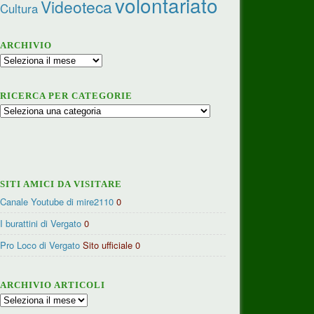
volontariato
Videoteca
Cultura
ARCHIVIO
Archivio
RICERCA PER CATEGORIE
Ricerca
per
categorie
SITI AMICI DA VISITARE
Canale Youtube di mire2110
0
I burattini di Vergato
0
Pro Loco di Vergato
Sito ufficiale 0
ARCHIVIO ARTICOLI
Archivio
articoli