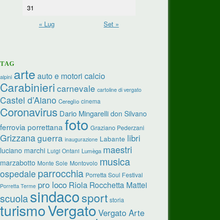
31
« Lug
Set »
TAG
arte
calcio
auto e motori
alpini
Carabinieri
carnevale
cartoline di vergato
Castel d’Aiano
cinema
Cereglio
Coronavirus
Dario Mingarelli
don Silvano
foto
ferrovia porrettana
Graziano Pederzani
Grizzana
guerra
libri
Labante
inaugurazione
maestri
luciano marchi
Luigi Ontani
Lumèga
musica
marzabotto
Monte Sole
Montovolo
parrocchia
ospedale
Porretta Soul Festival
pro loco
Riola
Rocchetta Mattei
Porretta Terme
sindaco
sport
scuola
storia
turismo
Vergato
Vergato Arte